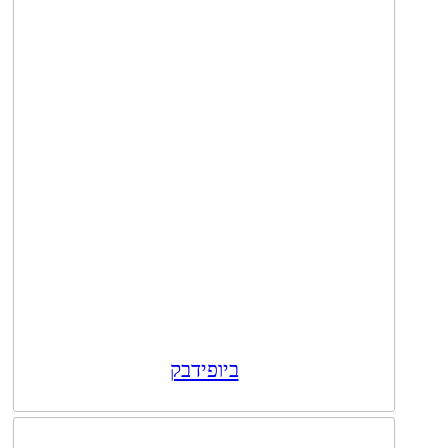
ביופידבק