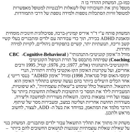
כמו-כן, המשחק ההדדי בו ה
מטפל נותן את תשובותיו שלו לשאלות רלבנטיות למטופל מאפשרות
למטופל זוויות הסתכלות נוספות ולמידה נוספת של דרכי התמודדות.
המשחק פותח ע"י ד"ר איריס קמיניץ-ברכוז, פסיכולוגית חינוכית מומחית
ומאמנת ADHD בכירה, תוך כדי עבודתה עם ילדים ומתבגרים בעלי קשיי
קשב וריכוז, תנועתיות יתר, קשיים בתפקודים ניהוליים, לקויות למידה
וחרדות.
מודל ה"אימון קוגניטיבי-התנהגותי" (
CBC -Cognitive-Behavioral
Coaching
) שפיתחה מתבסס על תורת הטיפול הקוגניטיבי
והקוגניטיבי-התנהגותי (אליס, 1977; בק, 1976; קנדל, 1995 ורבים
אחרים), ועל עקרונות האימון הקו-אקטיבי (לורה ויתוורת', הנרי
קימסי-האוס ופיל סנדאהל, 1998) ומודל "אימון ADHD" (ננסי רייטי ).
אחד הכלים היעילים ביותר בהם נעשה שימוש בתהליך האימון הוא
התשאול. התשאול כולל שימוש ב"שאלות עוצמתיות", לא שיפוטיות,
המעבירות לילד את המסר כי התשובות לשאלות החשובות ביותר על
עצמו ועל חייו נמצאות בתוכו. השאלות מעוררות למחשבה וליצירה,
מעודדות תחושת אחריות ושליטה במצב, ומעבירות מסר של שיתוף.
הדבר מלמד את המתאמן, במיוחד את בעל ה- ADD, לעצור, לחשוב
מראש ולתכנן.
משחק זה מתווך את תהליך התשאול עבור ילדים ומתבגרים. המשחק בנוי
על שאילת שאלות עוצמתיות שנוגעות לנושאים החשובים להם ביותר –