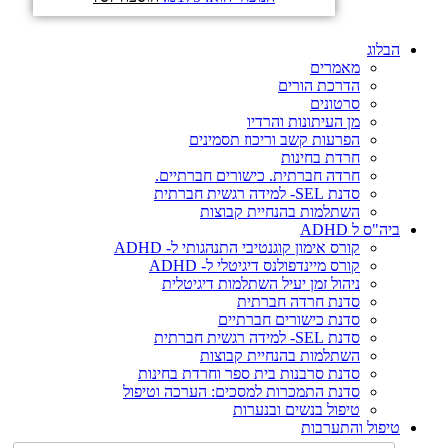
הבלוג
מאמרים
הדרכת הורים
סרטונים
מן העיתונות והרדיו
הפרעות קשב וריכוז תסמינים
חרדת בחינות
חרדה חברתית. כישורים חברתיים.
סדנת SEL- למידה רגשית חברתית
השתלמות בהנחיית קבוצות
ביה"ס ל ADHD
קורס אימון קוגנטיבי התנהגותי ל- ADHD
קורס מיינדפולנס דיגיטלי ל- ADHD
ניהול זמן יעיל השתלמות דיגיטלית
סדנת חרדה חברתית
סדנת כישורים חברתיים
סדנת SEL- למידה רגשית חברתית
השתלמות בהנחיית קבוצות
סדנת סרבנות בית ספר וחרדת בחינות
סדנת התמכרות למסכים: הערכה וטיפול
טיפול בנשים ובנערות
טיפול והתערבות