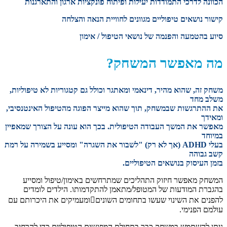
הכוונה לדרכי התמודדות יעילות ופיתוח פונקציות ארגון והתארגנות
קישור נושאים טיפוליים מגוונים לחוויית הנאה והצלחה
סיוע בהטמעה והפנמה של נושאי הטיפול / אימון
מה מאפשר המשחק?
משחק זה, שהוא מהיר, דינאמי ומאתגר וכולל גם קטגוריות לא טיפוליות,
משלב מחד
את ההתרגשות שבמשחק, תוך שהוא מייצר הפוגה מהטיפול האינטנסיבי,
ומאידך
מאפשר את המשך העבודה הטיפולית. בכך הוא עונה על הצורך שמאפיין
במיוחד
בעלי ADHD (אך לא רק) "לשבור את השגרה" ומסייע בשמירה על רמת
קשב גבוהה
בזמן העיסוק בנושאים הטיפוליים.
המשחק מאפשר חיזוק התהליכים שמתרחשים באימון/טיפול ומסייע
בהגברת המודעות של המטופל/מתאמן להתקדמותו. הילדים לומדים
להפנים את השינוי שעשו בתחומים השוניםומעמיקים את היכרותם עם
עולמם הפנימי.
ניתן להשתמש במשחק כבר בתחילת המפגשים הטיפוליים כדי להרחיב