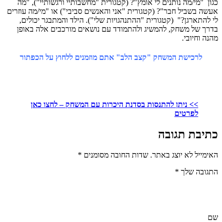
כגון "מי/מה נותנים לי אומץ"? (קטגורית "מחשבותיי ורגשותיי"), "מה
אעשה בשביל חבר"? (קטגורית "אני והאנשים סביבי") או "מי/מה עוזרים
לי להתארגן?" (קטגורית "ההתנהגויות שלי"). הילד והמתבגר יכולים,
בדרך של משחק, להמשיג ולהתמודד עם נושאים מורכבים אלה באופן
מהנה וחיובי.
לרכישת המשחק "קצב הלב" אתם מוזמנים ללחוץ על הכפתור
>> ניתן להתנסות בסדנת היכרות עם המשחק – לחצו כאן
לפרטים
כתיבת תגובה
האימייל לא יוצג באתר.
שדות החובה מסומנים
*
התגובה שלך
*
שם