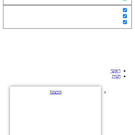
ראשי
חנות
מבצע!