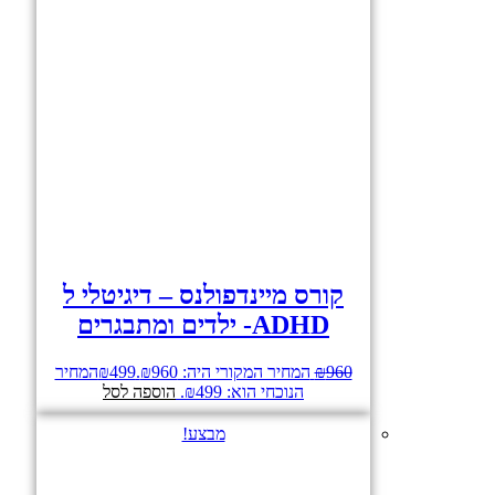
קורס מיינדפולנס – דיגיטלי ל
ADHD- ילדים ומתבגרים
960
₪
המחיר המקורי היה: ₪960.
499
₪
המחיר
הנוכחי הוא: ₪499.
הוספה לסל
מבצע!