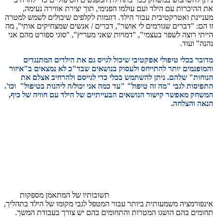
את ההיכרות עם הילד ועם עולמו הפנימי, תוך יצירת אווירה נעימה,
מעניינת ואטרקטיבית עבור הילד. דוגמות לקלפים שיכולים לשמש למטרה
זו הם: "דברים שגורמים לי אושר", דברים / אנשים שמצחיקים אותי", מה
הייתי רוצה לשפר בעצמי", "דמויות שאני מעריץ", "סוגי ספורט מהם אני
נהנה" ועוד.
מדובר בכלי טיפולי אפקטיבי שיכול לגייס גם את הילדים המתנגדים
והמופנמים יותר להתייחס ולעסוק בנושאים שבד"כ לא נמצאים ב"איזור
הנוחות" שלהם. ניתן להשתמש בכלי כדי לגייסם ולהרחיב אצלם את
התפיסות לגבי "מה זה טיפול" "עד כמה אני יכול/ה ליהנות בטיפול" וכו'.
המשחק מאפשר קישור הנושאים הבעייתיים של הילד עם חוויה של כיף,
הנאה והצלחה.
תשובותיו של המתאמן מספקות
אינפורמציה משמעותית ביותר עבור המטפל לגבי מקומו של הילד בתהליך,
תחומים בהם הושגו המטרות והתחומים בהם יש צורך בעבודת המשך.