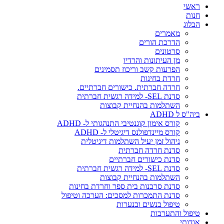
ראשי
חנות
הבלוג
מאמרים
הדרכת הורים
סרטונים
מן העיתונות והרדיו
הפרעות קשב וריכוז תסמינים
חרדת בחינות
חרדה חברתית. כישורים חברתיים.
סדנת SEL- למידה רגשית חברתית
השתלמות בהנחיית קבוצות
ביה"ס ל ADHD
קורס אימון קוגנטיבי התנהגותי ל- ADHD
קורס מיינדפולנס דיגיטלי ל- ADHD
ניהול זמן יעיל השתלמות דיגיטלית
סדנת חרדה חברתית
סדנת כישורים חברתיים
סדנת SEL- למידה רגשית חברתית
השתלמות בהנחיית קבוצות
סדנת סרבנות בית ספר וחרדת בחינות
סדנת התמכרות למסכים: הערכה וטיפול
טיפול בנשים ובנערות
טיפול והתערבות
אודותי