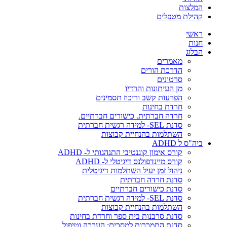
המלצות
קהילת מטפלים
ראשי
חנות
הבלוג
מאמרים
הדרכת הורים
סרטונים
מן העיתונות והרדיו
הפרעות קשב וריכוז תסמינים
חרדת בחינות
חרדה חברתית. כישורים חברתיים.
סדנת SEL- למידה רגשית חברתית
השתלמות בהנחיית קבוצות
ביה"ס ל ADHD
קורס אימון קוגנטיבי התנהגותי ל- ADHD
קורס מיינדפולנס דיגיטלי ל- ADHD
ניהול זמן יעיל השתלמות דיגיטלית
סדנת חרדה חברתית
סדנת כישורים חברתיים
סדנת SEL- למידה רגשית חברתית
השתלמות בהנחיית קבוצות
סדנת סרבנות בית ספר וחרדת בחינות
סדנת התמכרות למסכים: הערכה וטיפול