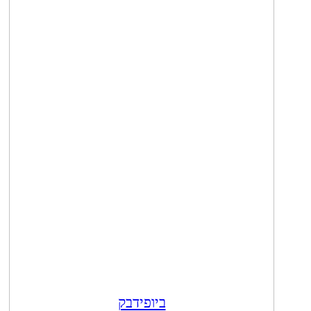
ביופידבק