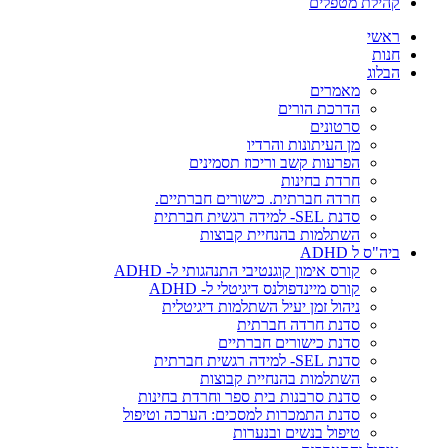
קהילת מטפלים
ראשי
חנות
הבלוג
מאמרים
הדרכת הורים
סרטונים
מן העיתונות והרדיו
הפרעות קשב וריכוז תסמינים
חרדת בחינות
חרדה חברתית. כישורים חברתיים.
סדנת SEL- למידה רגשית חברתית
השתלמות בהנחיית קבוצות
ביה"ס ל ADHD
קורס אימון קוגנטיבי התנהגותי ל- ADHD
קורס מיינדפולנס דיגיטלי ל- ADHD
ניהול זמן יעיל השתלמות דיגיטלית
סדנת חרדה חברתית
סדנת כישורים חברתיים
סדנת SEL- למידה רגשית חברתית
השתלמות בהנחיית קבוצות
סדנת סרבנות בית ספר וחרדת בחינות
סדנת התמכרות למסכים: הערכה וטיפול
טיפול בנשים ובנערות