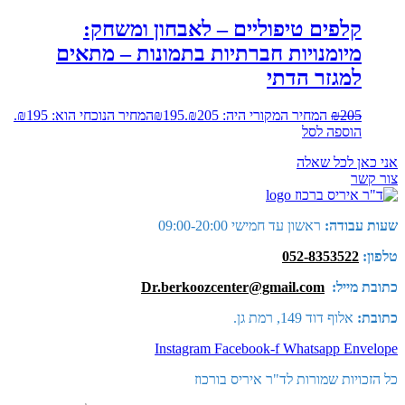
קלפים טיפוליים – לאבחון ומשחק:
מיומנויות חברתיות בתמונות – מתאים
למגזר הדתי
205
₪
המחיר המקורי היה: ₪205.
195
₪
המחיר הנוכחי הוא: ₪195.
הוספה לסל
אני כאן לכל שאלה
צור קשר
שעות עבודה:
ראשון עד חמישי 09:00-20:00
טלפון:
052-8353522
כתובת מייל:
Dr.berkoozcenter@gmail.com
כתובת:
אלוף דוד 149, רמת גן.
Instagram
Facebook-f
Whatsapp
Envelope
כל הזכויות שמורות לד"ר איריס בורכוז