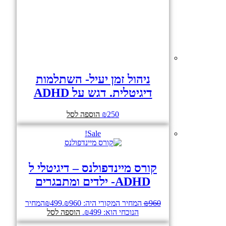
ניהול זמן יעיל- השתלמות
דיגיטלית. דגש על ADHD
250
₪
הוספה לסל
Sale!
קורס מיינדפולנס – דיגיטלי ל
ADHD- ילדים ומתבגרים
960
₪
המחיר המקורי היה: ₪960.
499
₪
המחיר
הנוכחי הוא: ₪499.
הוספה לסל