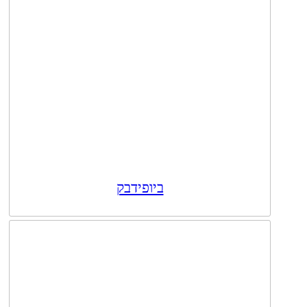
ביופידבק