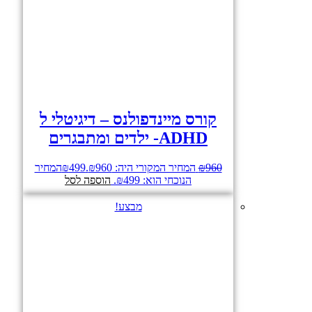
קורס מיינדפולנס – דיגיטלי ל
ADHD- ילדים ומתבגרים
960
₪
המחיר המקורי היה: ₪960.
499
₪
המחיר
הנוכחי הוא: ₪499.
הוספה לסל
מבצע!