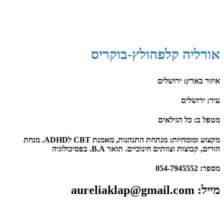
אורליה קלפהולץ-בוקריס
איזור בארץ: ירושלים
עיר: ירושלים
מטפל ב: כל הגילאים
מקצוע ומומחיות: ​מנתחת התנהגות, מאמנת CBT לADHD. מנחת
הורים, קבוצות וצוותים חינוכיים. תואר B.A. בפסיכולוגיה
מספר:​ 054-7945552
מייל​: aureliaklap@gmail.com