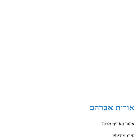
אורית אברהם
איזור בארץ: מרכז
עיר: מודיעין