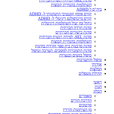
סדנת SEL- למידה רגשית חברתית
השתלמות בהנחיית קבוצות
ביה"ס ל ADHD
קורס אימון קוגנטיבי התנהגותי ל- ADHD
קורס מיינדפולנס דיגיטלי ל- ADHD
ניהול זמן יעיל השתלמות דיגיטלית
סדנת חרדה חברתית
סדנת כישורים חברתיים
סדנת SEL- למידה רגשית חברתית
השתלמות בהנחיית קבוצות
סדנת סרבנות בית ספר וחרדת בחינות
סדנת התמכרות למסכים: הערכה וטיפול
טיפול בנשים ובנערות
טיפול והתערבות
אודותי
המלצות
קהילת מטפלים
ראשי
חנות
הבלוג
מאמרים
הדרכת הורים
סרטונים
מן העיתונות והרדיו