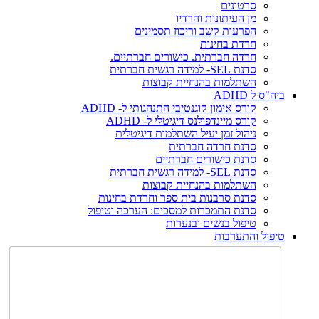
סרטונים
מן העיתונות והרדיו
הפרעות קשב וריכוז תסמינים
חרדת בחינות
חרדה חברתית. כישורים חברתיים.
סדנת SEL- למידה רגשית חברתית
השתלמות בהנחיית קבוצות
ביה"ס ל ADHD
קורס אימון קוגנטיבי התנהגותי ל- ADHD
קורס מיינדפולנס דיגיטלי ל- ADHD
ניהול זמן יעיל השתלמות דיגיטלית
סדנת חרדה חברתית
סדנת כישורים חברתיים
סדנת SEL- למידה רגשית חברתית
השתלמות בהנחיית קבוצות
סדנת סרבנות בית ספר וחרדת בחינות
סדנת התמכרות למסכים: הערכה וטיפול
טיפול בנשים ובנערות
טיפול והתערבות