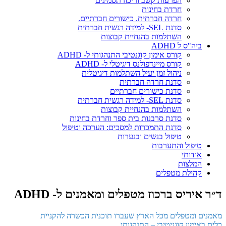
הפרעות קשב וריכוז תסמינים
חרדת בחינות
חרדה חברתית. כישורים חברתיים.
סדנת SEL- למידה רגשית חברתית
השתלמות בהנחיית קבוצות
ביה"ס ל ADHD
קורס אימון קוגנטיבי התנהגותי ל- ADHD
קורס מיינדפולנס דיגיטלי ל- ADHD
ניהול זמן יעיל השתלמות דיגיטלית
סדנת חרדה חברתית
סדנת כישורים חברתיים
סדנת SEL- למידה רגשית חברתית
השתלמות בהנחיית קבוצות
סדנת סרבנות בית ספר וחרדת בחינות
סדנת התמכרות למסכים: הערכה וטיפול
טיפול בנשים ובנערות
טיפול והתערבות
אודותי
המלצות
קהילת מטפלים
ד״ר איריס ברכוז
מטפלים ומאמנים ל- ADHD
מאמנים ומטפלים מכל הארץ שעברו תוכנית הכשרה להקניית
כלים באימון קוגניטיבי – התנהגותי