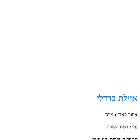
איילת ברדלי
איזור בארץ: מרכז
עיר: רמת השרון
מטפל ב: ילדים, בני נוער