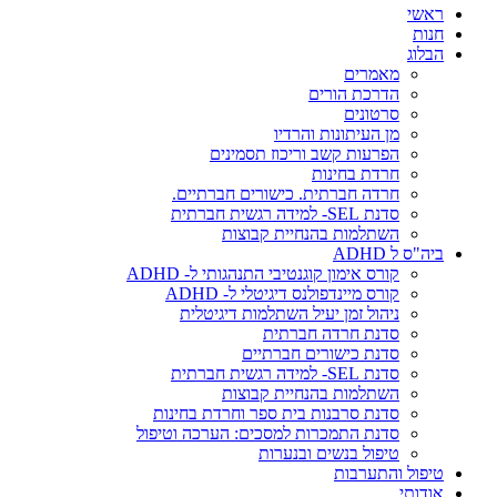
ראשי
חנות
הבלוג
מאמרים
הדרכת הורים
סרטונים
מן העיתונות והרדיו
הפרעות קשב וריכוז תסמינים
חרדת בחינות
חרדה חברתית. כישורים חברתיים.
סדנת SEL- למידה רגשית חברתית
השתלמות בהנחיית קבוצות
ביה"ס ל ADHD
קורס אימון קוגנטיבי התנהגותי ל- ADHD
קורס מיינדפולנס דיגיטלי ל- ADHD
ניהול זמן יעיל השתלמות דיגיטלית
סדנת חרדה חברתית
סדנת כישורים חברתיים
סדנת SEL- למידה רגשית חברתית
השתלמות בהנחיית קבוצות
סדנת סרבנות בית ספר וחרדת בחינות
סדנת התמכרות למסכים: הערכה וטיפול
טיפול בנשים ובנערות
טיפול והתערבות
אודותי