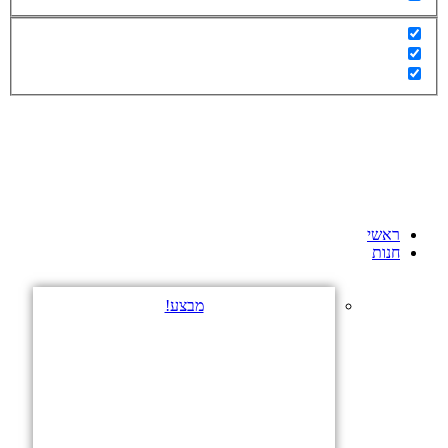
ראשי
חנות
מבצע!