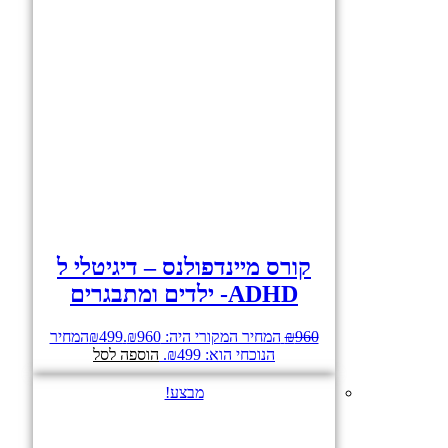
קורס מיינדפולנס – דיגיטלי ל
ADHD- ילדים ומתבגרים
960
₪
המחיר המקורי היה: ₪960.
499
₪
המחיר
הנוכחי הוא: ₪499.
הוספה לסל
מבצע!