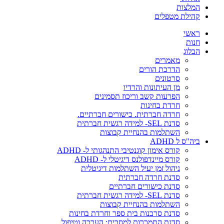
המלצות
קהילת מטפלים
ראשי
חנות
הבלוג
מאמרים
הדרכת הורים
סרטונים
מן העיתונות והרדיו
הפרעות קשב וריכוז תסמינים
חרדת בחינות
חרדה חברתית. כישורים חברתיים.
סדנת SEL- למידה רגשית חברתית
השתלמות בהנחיית קבוצות
ביה"ס ל ADHD
קורס אימון קוגנטיבי התנהגותי ל- ADHD
קורס מיינדפולנס דיגיטלי ל- ADHD
ניהול זמן יעיל השתלמות דיגיטלית
סדנת חרדה חברתית
סדנת כישורים חברתיים
סדנת SEL- למידה רגשית חברתית
השתלמות בהנחיית קבוצות
סדנת סרבנות בית ספר וחרדת בחינות
סדנת התמכרות למסכים: הערכה וטיפול