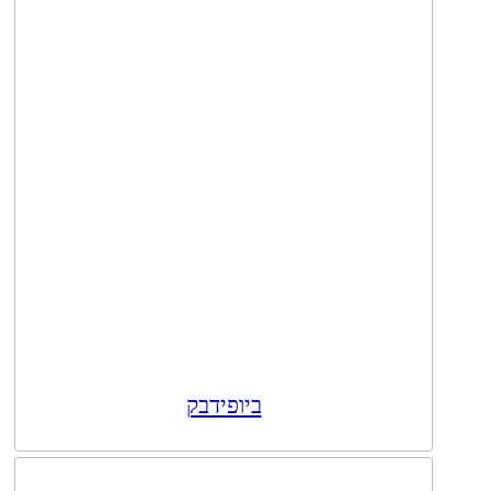
ביופידבק