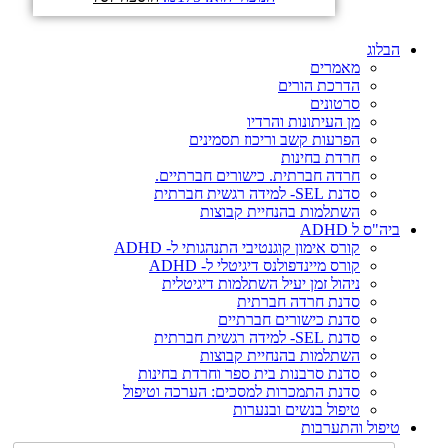
הבלוג
מאמרים
הדרכת הורים
סרטונים
מן העיתונות והרדיו
הפרעות קשב וריכוז תסמינים
חרדת בחינות
חרדה חברתית. כישורים חברתיים.
סדנת SEL- למידה רגשית חברתית
השתלמות בהנחיית קבוצות
ביה"ס ל ADHD
קורס אימון קוגנטיבי התנהגותי ל- ADHD
קורס מיינדפולנס דיגיטלי ל- ADHD
ניהול זמן יעיל השתלמות דיגיטלית
סדנת חרדה חברתית
סדנת כישורים חברתיים
סדנת SEL- למידה רגשית חברתית
השתלמות בהנחיית קבוצות
סדנת סרבנות בית ספר וחרדת בחינות
סדנת התמכרות למסכים: הערכה וטיפול
טיפול בנשים ובנערות
טיפול והתערבות