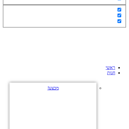
ראשי
חנות
מבצע!