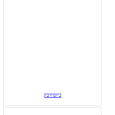
ביופידבק