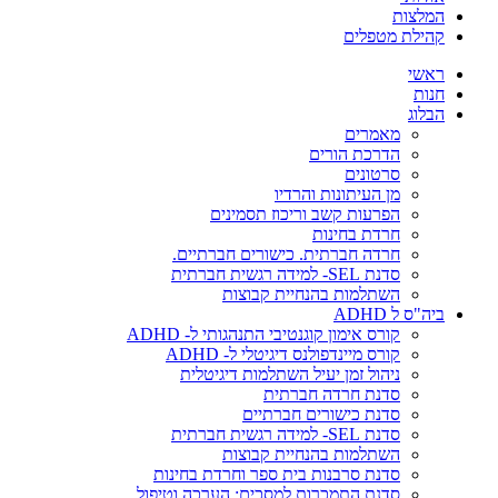
המלצות
קהילת מטפלים
ראשי
חנות
הבלוג
מאמרים
הדרכת הורים
סרטונים
מן העיתונות והרדיו
הפרעות קשב וריכוז תסמינים
חרדת בחינות
חרדה חברתית. כישורים חברתיים.
סדנת SEL- למידה רגשית חברתית
השתלמות בהנחיית קבוצות
ביה"ס ל ADHD
קורס אימון קוגנטיבי התנהגותי ל- ADHD
קורס מיינדפולנס דיגיטלי ל- ADHD
ניהול זמן יעיל השתלמות דיגיטלית
סדנת חרדה חברתית
סדנת כישורים חברתיים
סדנת SEL- למידה רגשית חברתית
השתלמות בהנחיית קבוצות
סדנת סרבנות בית ספר וחרדת בחינות
סדנת התמכרות למסכים: הערכה וטיפול