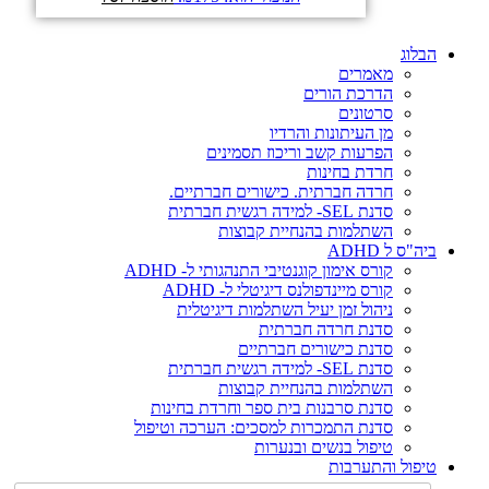
הבלוג
מאמרים
הדרכת הורים
סרטונים
מן העיתונות והרדיו
הפרעות קשב וריכוז תסמינים
חרדת בחינות
חרדה חברתית. כישורים חברתיים.
סדנת SEL- למידה רגשית חברתית
השתלמות בהנחיית קבוצות
ביה"ס ל ADHD
קורס אימון קוגנטיבי התנהגותי ל- ADHD
קורס מיינדפולנס דיגיטלי ל- ADHD
ניהול זמן יעיל השתלמות דיגיטלית
סדנת חרדה חברתית
סדנת כישורים חברתיים
סדנת SEL- למידה רגשית חברתית
השתלמות בהנחיית קבוצות
סדנת סרבנות בית ספר וחרדת בחינות
סדנת התמכרות למסכים: הערכה וטיפול
טיפול בנשים ובנערות
טיפול והתערבות