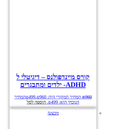
קורס מיינדפולנס – דיגיטלי ל
ADHD- ילדים ומתבגרים
960
₪
המחיר המקורי היה: ₪960.
499
₪
המחיר
הנוכחי הוא: ₪499.
הוספה לסל
מבצע!