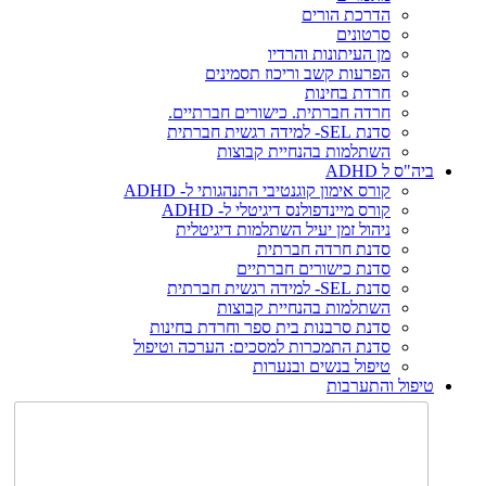
הדרכת הורים
סרטונים
מן העיתונות והרדיו
הפרעות קשב וריכוז תסמינים
חרדת בחינות
חרדה חברתית. כישורים חברתיים.
סדנת SEL- למידה רגשית חברתית
השתלמות בהנחיית קבוצות
ביה"ס ל ADHD
קורס אימון קוגנטיבי התנהגותי ל- ADHD
קורס מיינדפולנס דיגיטלי ל- ADHD
ניהול זמן יעיל השתלמות דיגיטלית
סדנת חרדה חברתית
סדנת כישורים חברתיים
סדנת SEL- למידה רגשית חברתית
השתלמות בהנחיית קבוצות
סדנת סרבנות בית ספר וחרדת בחינות
סדנת התמכרות למסכים: הערכה וטיפול
טיפול בנשים ובנערות
טיפול והתערבות