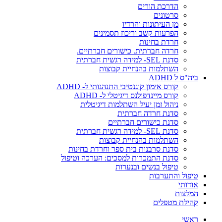
הדרכת הורים
סרטונים
מן העיתונות והרדיו
הפרעות קשב וריכוז תסמינים
חרדת בחינות
חרדה חברתית. כישורים חברתיים.
סדנת SEL- למידה רגשית חברתית
השתלמות בהנחיית קבוצות
ביה"ס ל ADHD
קורס אימון קוגנטיבי התנהגותי ל- ADHD
קורס מיינדפולנס דיגיטלי ל- ADHD
ניהול זמן יעיל השתלמות דיגיטלית
סדנת חרדה חברתית
סדנת כישורים חברתיים
סדנת SEL- למידה רגשית חברתית
השתלמות בהנחיית קבוצות
סדנת סרבנות בית ספר וחרדת בחינות
סדנת התמכרות למסכים: הערכה וטיפול
טיפול בנשים ובנערות
טיפול והתערבות
אודותי
המלצות
קהילת מטפלים
ראשי