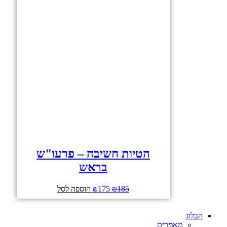
הטיות חשיבה – פרעו"ש
בראש
185
₪
175
₪
המחיר
המחיר
הוספה לסל
המקורי
הנוכחי
היה:
הוא:
הבלוג
₪175.
₪185.
מאמרים