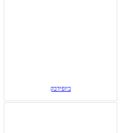
ביופידבק