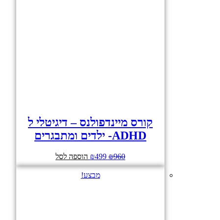
קורס מיינדפולנס – דיגיטלי ל
ADHD- ילדים ומתבגרים
960
₪
499
₪
המחיר
המחיר
הוספה לסל
המקורי
הנוכחי
היה:
הוא:
מבצע!
₪499.
₪960.