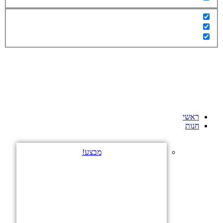
ראשי
חנות
מבצע!