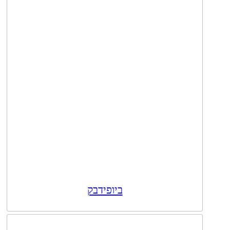
ביופידבק