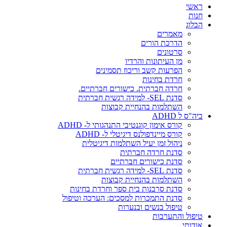
ראשי
חנות
הבלוג
מאמרים
הדרכת הורים
סרטונים
מן העיתונות והרדיו
הפרעות קשב וריכוז תסמינים
חרדת בחינות
חרדה חברתית. כישורים חברתיים.
סדנת SEL- למידה רגשית חברתית
השתלמות בהנחיית קבוצות
ביה"ס ל ADHD
קורס אימון קוגנטיבי התנהגותי ל- ADHD
קורס מיינדפולנס דיגיטלי ל- ADHD
ניהול זמן יעיל השתלמות דיגיטלית
סדנת חרדה חברתית
סדנת כישורים חברתיים
סדנת SEL- למידה רגשית חברתית
השתלמות בהנחיית קבוצות
סדנת סרבנות בית ספר וחרדת בחינות
סדנת התמכרות למסכים: הערכה וטיפול
טיפול בנשים ובנערות
טיפול והתערבות
אודותי