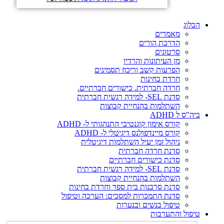
הבלוג
מאמרים
הדרכת הורים
סרטונים
מן העיתונות והרדיו
הפרעות קשב וריכוז תסמינים
חרדת בחינות
חרדה חברתית. כישורים חברתיים.
סדנת SEL- למידה רגשית חברתית
השתלמות בהנחיית קבוצות
ביה"ס ל ADHD
קורס אימון קוגנטיבי התנהגותי ל- ADHD
קורס מיינדפולנס דיגיטלי ל- ADHD
ניהול זמן יעיל השתלמות דיגיטלית
סדנת חרדה חברתית
סדנת כישורים חברתיים
סדנת SEL- למידה רגשית חברתית
השתלמות בהנחיית קבוצות
סדנת סרבנות בית ספר וחרדת בחינות
סדנת התמכרות למסכים: הערכה וטיפול
טיפול בנשים ובנערות
טיפול והתערבות