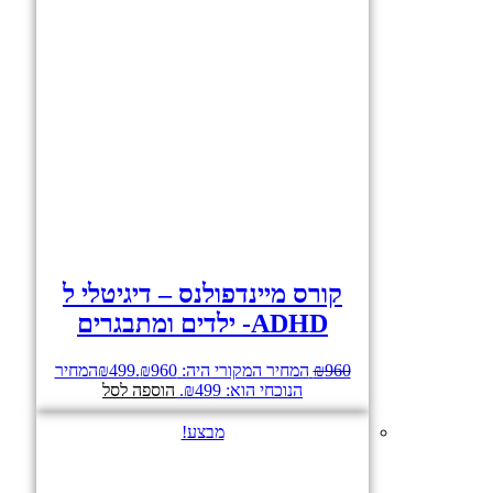
קורס מיינדפולנס – דיגיטלי ל
ADHD- ילדים ומתבגרים
960
₪
המחיר המקורי היה: ₪960.
499
₪
המחיר
הנוכחי הוא: ₪499.
הוספה לסל
מבצע!