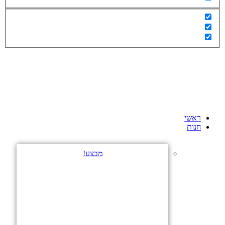
ראשי
חנות
מבצע!