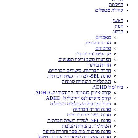
המלצות
קהילת מטפלים
ראשי
חנות
הבלוג
מאמרים
הדרכת הורים
סרטונים
מן העיתונות והרדיו
הפרעות קשב וריכוז תסמינים
חרדת בחינות
חרדה חברתית. כישורים חברתיים.
סדנת SEL- למידה רגשית חברתית
השתלמות בהנחיית קבוצות
ביה"ס ל ADHD
קורס אימון קוגנטיבי התנהגותי ל- ADHD
קורס מיינדפולנס דיגיטלי ל- ADHD
ניהול זמן יעיל השתלמות דיגיטלית
סדנת חרדה חברתית
סדנת כישורים חברתיים
סדנת SEL- למידה רגשית חברתית
השתלמות בהנחיית קבוצות
סדנת סרבנות בית ספר וחרדת בחינות
סדנת התמכרות למסכים: הערכה וטיפול