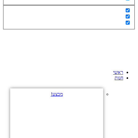
ראשי
חנות
מבצע!