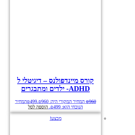
קורס מיינדפולנס – דיגיטלי ל
ADHD- ילדים ומתבגרים
960
₪
המחיר המקורי היה: ₪960.
499
₪
המחיר
הנוכחי הוא: ₪499.
הוספה לסל
מבצע!