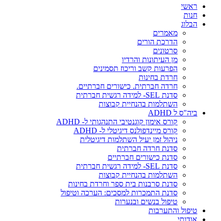
ראשי
חנות
הבלוג
מאמרים
הדרכת הורים
סרטונים
מן העיתונות והרדיו
הפרעות קשב וריכוז תסמינים
חרדת בחינות
חרדה חברתית. כישורים חברתיים.
סדנת SEL- למידה רגשית חברתית
השתלמות בהנחיית קבוצות
ביה"ס ל ADHD
קורס אימון קוגנטיבי התנהגותי ל- ADHD
קורס מיינדפולנס דיגיטלי ל- ADHD
ניהול זמן יעיל השתלמות דיגיטלית
סדנת חרדה חברתית
סדנת כישורים חברתיים
סדנת SEL- למידה רגשית חברתית
השתלמות בהנחיית קבוצות
סדנת סרבנות בית ספר וחרדת בחינות
סדנת התמכרות למסכים: הערכה וטיפול
טיפול בנשים ובנערות
טיפול והתערבות
אודותי