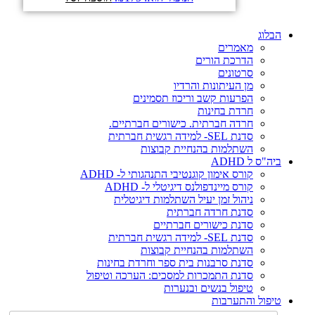
הבלוג
מאמרים
הדרכת הורים
סרטונים
מן העיתונות והרדיו
הפרעות קשב וריכוז תסמינים
חרדת בחינות
חרדה חברתית. כישורים חברתיים.
סדנת SEL- למידה רגשית חברתית
השתלמות בהנחיית קבוצות
ביה"ס ל ADHD
קורס אימון קוגנטיבי התנהגותי ל- ADHD
קורס מיינדפולנס דיגיטלי ל- ADHD
ניהול זמן יעיל השתלמות דיגיטלית
סדנת חרדה חברתית
סדנת כישורים חברתיים
סדנת SEL- למידה רגשית חברתית
השתלמות בהנחיית קבוצות
סדנת סרבנות בית ספר וחרדת בחינות
סדנת התמכרות למסכים: הערכה וטיפול
טיפול בנשים ובנערות
טיפול והתערבות