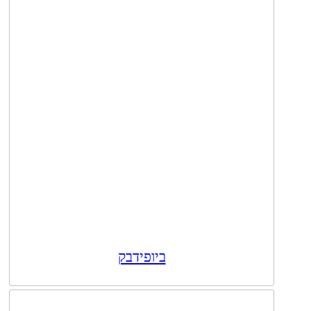
ביופידבק