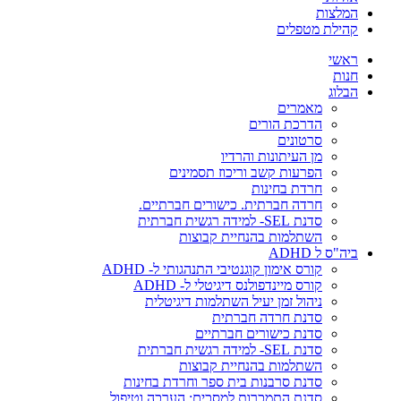
המלצות
קהילת מטפלים
ראשי
חנות
הבלוג
מאמרים
הדרכת הורים
סרטונים
מן העיתונות והרדיו
הפרעות קשב וריכוז תסמינים
חרדת בחינות
חרדה חברתית. כישורים חברתיים.
סדנת SEL- למידה רגשית חברתית
השתלמות בהנחיית קבוצות
ביה"ס ל ADHD
קורס אימון קוגנטיבי התנהגותי ל- ADHD
קורס מיינדפולנס דיגיטלי ל- ADHD
ניהול זמן יעיל השתלמות דיגיטלית
סדנת חרדה חברתית
סדנת כישורים חברתיים
סדנת SEL- למידה רגשית חברתית
השתלמות בהנחיית קבוצות
סדנת סרבנות בית ספר וחרדת בחינות
סדנת התמכרות למסכים: הערכה וטיפול