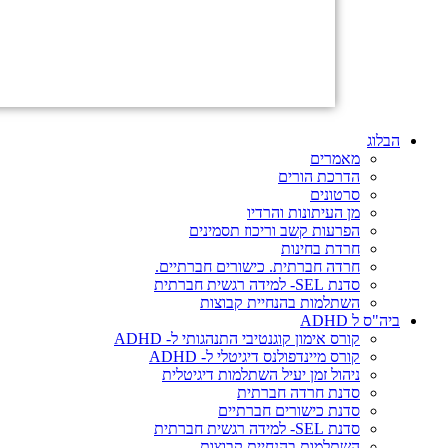
הבלוג
מאמרים
הדרכת הורים
סרטונים
מן העיתונות והרדיו
הפרעות קשב וריכוז תסמינים
חרדת בחינות
חרדה חברתית. כישורים חברתיים.
סדנת SEL- למידה רגשית חברתית
השתלמות בהנחיית קבוצות
ביה"ס ל ADHD
קורס אימון קוגנטיבי התנהגותי ל- ADHD
קורס מיינדפולנס דיגיטלי ל- ADHD
ניהול זמן יעיל השתלמות דיגיטלית
סדנת חרדה חברתית
סדנת כישורים חברתיים
סדנת SEL- למידה רגשית חברתית
השתלמות בהנחיית קבוצות