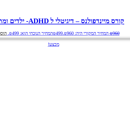
קורס מיינדפולנס – דיגיטלי ל ADHD- ילדים ומתבגרים
960
₪
המחיר המקורי היה: ₪960.
499
₪
המחיר הנוכחי הוא: ₪499.
הוספ
מבצע!