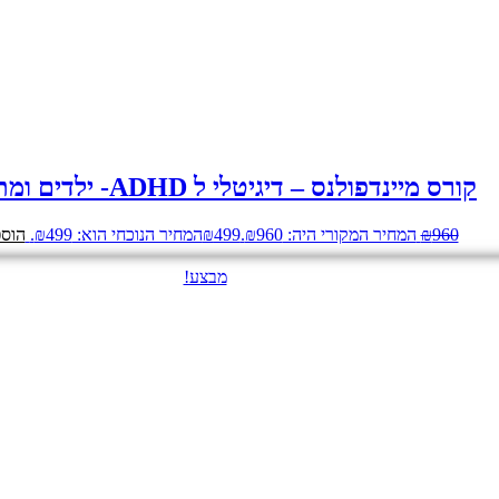
קורס מיינדפולנס – דיגיטלי ל ADHD- ילדים ומתבגרים
960
₪
המחיר המקורי היה: ₪960.
499
₪
המחיר הנוכחי הוא: ₪499.
הוספ
מבצע!