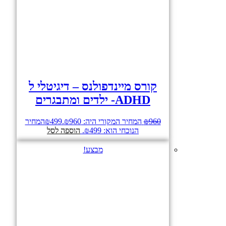
קורס מיינדפולנס – דיגיטלי ל
ADHD- ילדים ומתבגרים
960
₪
המחיר המקורי היה: ₪960.
499
₪
המחיר
הנוכחי הוא: ₪499.
הוספה לסל
מבצע!