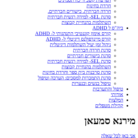
הפרעות קשב וריכוז תסמינים
חרדת בחינות
חרדה חברתית. כישורים חברתיים.
סדנת SEL- למידה רגשית חברתית
השתלמות בהנחיית קבוצות
ביה"ס ל ADHD
קורס אימון קוגנטיבי התנהגותי ל- ADHD
קורס מיינדפולנס דיגיטלי ל- ADHD
ניהול זמן יעיל השתלמות דיגיטלית
סדנת חרדה חברתית
סדנת כישורים חברתיים
סדנת SEL- למידה רגשית חברתית
השתלמות בהנחיית קבוצות
סדנת סרבנות בית ספר וחרדת בחינות
סדנת התמכרות למסכים: הערכה וטיפול
טיפול בנשים ובנערות
טיפול והתערבות
אודותי
המלצות
קהילת מטפלים
מירנא סמעאן
אני כאן לכל שאלה