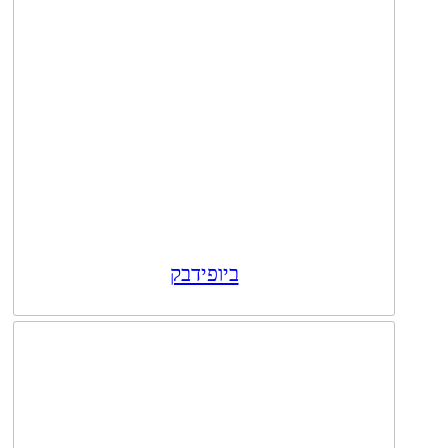
ביופידבק