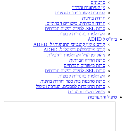
סרטונים
מן העיתונות והרדיו
הפרעות קשב וריכוז תסמינים
חרדת בחינות
חרדה חברתית. כישורים חברתיים.
סדנת SEL- למידה רגשית חברתית
השתלמות בהנחיית קבוצות
ביה"ס ל ADHD
קורס אימון קוגנטיבי התנהגותי ל- ADHD
קורס מיינדפולנס דיגיטלי ל- ADHD
ניהול זמן יעיל השתלמות דיגיטלית
סדנת חרדה חברתית
סדנת כישורים חברתיים
סדנת SEL- למידה רגשית חברתית
השתלמות בהנחיית קבוצות
סדנת סרבנות בית ספר וחרדת בחינות
סדנת התמכרות למסכים: הערכה וטיפול
טיפול בנשים ובנערות
טיפול והתערבות