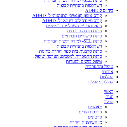
סדנת SEL- למידה רגשית חברתית
השתלמות בהנחיית קבוצות
ביה"ס ל ADHD
קורס אימון קוגנטיבי התנהגותי ל- ADHD
קורס מיינדפולנס דיגיטלי ל- ADHD
ניהול זמן יעיל השתלמות דיגיטלית
סדנת חרדה חברתית
סדנת כישורים חברתיים
סדנת SEL- למידה רגשית חברתית
השתלמות בהנחיית קבוצות
סדנת סרבנות בית ספר וחרדת בחינות
סדנת התמכרות למסכים: הערכה וטיפול
טיפול בנשים ובנערות
טיפול והתערבות
אודותי
המלצות
קהילת מטפלים
ראשי
חנות
הבלוג
מאמרים
הדרכת הורים
סרטונים
מן העיתונות והרדיו