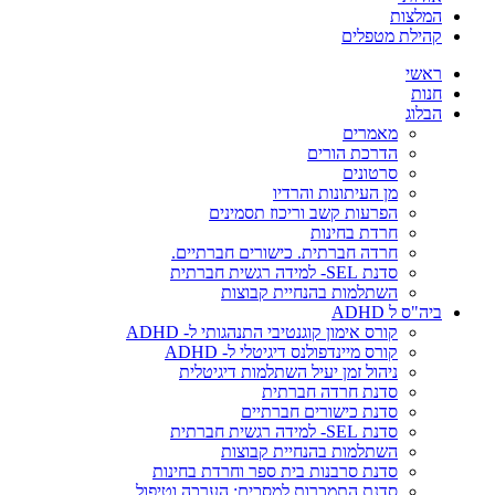
המלצות
קהילת מטפלים
ראשי
חנות
הבלוג
מאמרים
הדרכת הורים
סרטונים
מן העיתונות והרדיו
הפרעות קשב וריכוז תסמינים
חרדת בחינות
חרדה חברתית. כישורים חברתיים.
סדנת SEL- למידה רגשית חברתית
השתלמות בהנחיית קבוצות
ביה"ס ל ADHD
קורס אימון קוגנטיבי התנהגותי ל- ADHD
קורס מיינדפולנס דיגיטלי ל- ADHD
ניהול זמן יעיל השתלמות דיגיטלית
סדנת חרדה חברתית
סדנת כישורים חברתיים
סדנת SEL- למידה רגשית חברתית
השתלמות בהנחיית קבוצות
סדנת סרבנות בית ספר וחרדת בחינות
סדנת התמכרות למסכים: הערכה וטיפול