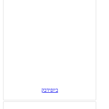
ביופידבק