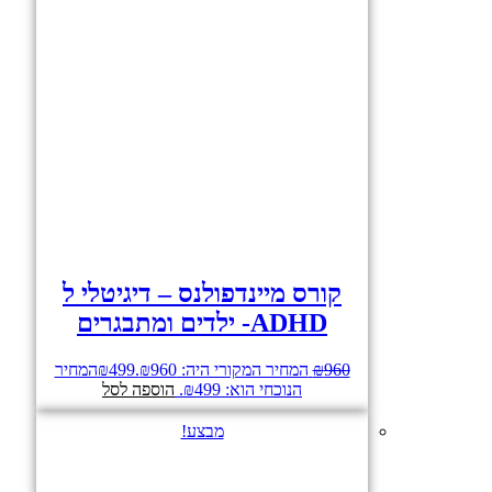
קורס מיינדפולנס – דיגיטלי ל
ADHD- ילדים ומתבגרים
960
₪
המחיר המקורי היה: ₪960.
499
₪
המחיר
הנוכחי הוא: ₪499.
הוספה לסל
מבצע!