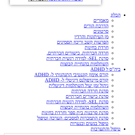
הבלוג
מאמרים
הדרכת הורים
סרטונים
מן העיתונות והרדיו
הפרעות קשב וריכוז תסמינים
חרדת בחינות
חרדה חברתית. כישורים חברתיים.
סדנת SEL- למידה רגשית חברתית
השתלמות בהנחיית קבוצות
ביה"ס ל ADHD
קורס אימון קוגנטיבי התנהגותי ל- ADHD
קורס מיינדפולנס דיגיטלי ל- ADHD
ניהול זמן יעיל השתלמות דיגיטלית
סדנת חרדה חברתית
סדנת כישורים חברתיים
סדנת SEL- למידה רגשית חברתית
השתלמות בהנחיית קבוצות
סדנת סרבנות בית ספר וחרדת בחינות
סדנת התמכרות למסכים: הערכה וטיפול
טיפול בנשים ובנערות
טיפול והתערבות