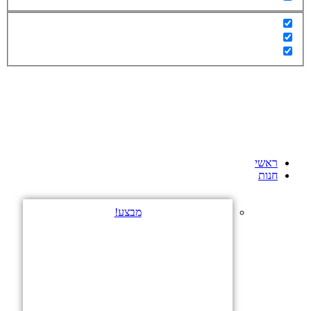
ראשי
חנות
מבצע!