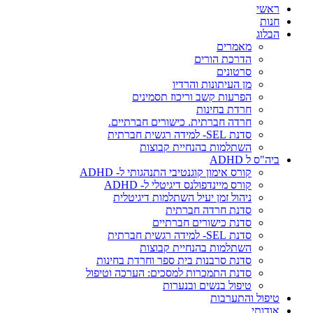
ראשי
חנות
הבלוג
מאמרים
הדרכת הורים
סרטונים
מן העיתונות והרדיו
הפרעות קשב וריכוז תסמינים
חרדת בחינות
חרדה חברתית. כישורים חברתיים.
סדנת SEL- למידה רגשית חברתית
השתלמות בהנחיית קבוצות
ביה"ס ל ADHD
קורס אימון קוגנטיבי התנהגותי ל- ADHD
קורס מיינדפולנס דיגיטלי ל- ADHD
ניהול זמן יעיל השתלמות דיגיטלית
סדנת חרדה חברתית
סדנת כישורים חברתיים
סדנת SEL- למידה רגשית חברתית
השתלמות בהנחיית קבוצות
סדנת סרבנות בית ספר וחרדת בחינות
סדנת התמכרות למסכים: הערכה וטיפול
טיפול בנשים ובנערות
טיפול והתערבות
אודותי