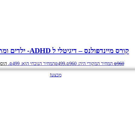
קורס מיינדפולנס – דיגיטלי ל ADHD- ילדים ומתבגרים
960
₪
המחיר המקורי היה: ₪960.
499
₪
המחיר הנוכחי הוא: ₪499.
הוספ
מבצע!