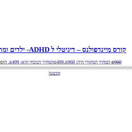
קורס מיינדפולנס – דיגיטלי ל ADHD- ילדים ומתבגרים
960
₪
המחיר המקורי היה: ₪960.
499
₪
המחיר הנוכחי הוא: ₪499.
הוספ
מבצע!