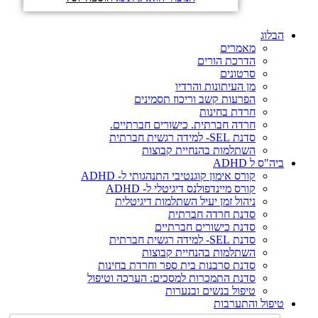
הבלוג
מאמרים
הדרכת הורים
סרטונים
מן העיתונות והרדיו
הפרעות קשב וריכוז תסמינים
חרדת בחינות
חרדה חברתית. כישורים חברתיים.
סדנת SEL- למידה רגשית חברתית
השתלמות בהנחיית קבוצות
ביה"ס ל ADHD
קורס אימון קוגנטיבי התנהגותי ל- ADHD
קורס מיינדפולנס דיגיטלי ל- ADHD
ניהול זמן יעיל השתלמות דיגיטלית
סדנת חרדה חברתית
סדנת כישורים חברתיים
סדנת SEL- למידה רגשית חברתית
השתלמות בהנחיית קבוצות
סדנת סרבנות בית ספר וחרדת בחינות
סדנת התמכרות למסכים: הערכה וטיפול
טיפול בנשים ובנערות
טיפול והתערבות