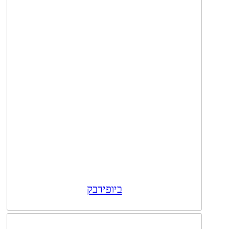
ביופידבק