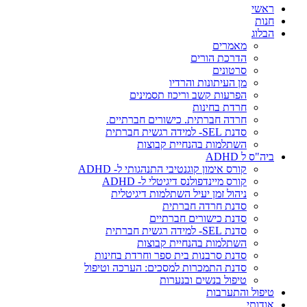
ראשי
חנות
הבלוג
מאמרים
הדרכת הורים
סרטונים
מן העיתונות והרדיו
הפרעות קשב וריכוז תסמינים
חרדת בחינות
חרדה חברתית. כישורים חברתיים.
סדנת SEL- למידה רגשית חברתית
השתלמות בהנחיית קבוצות
ביה"ס ל ADHD
קורס אימון קוגנטיבי התנהגותי ל- ADHD
קורס מיינדפולנס דיגיטלי ל- ADHD
ניהול זמן יעיל השתלמות דיגיטלית
סדנת חרדה חברתית
סדנת כישורים חברתיים
סדנת SEL- למידה רגשית חברתית
השתלמות בהנחיית קבוצות
סדנת סרבנות בית ספר וחרדת בחינות
סדנת התמכרות למסכים: הערכה וטיפול
טיפול בנשים ובנערות
טיפול והתערבות
אודותי