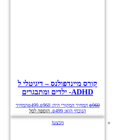
קורס מיינדפולנס – דיגיטלי ל
ADHD- ילדים ומתבגרים
960
₪
המחיר המקורי היה: ₪960.
499
₪
המחיר
הנוכחי הוא: ₪499.
הוספה לסל
מבצע!