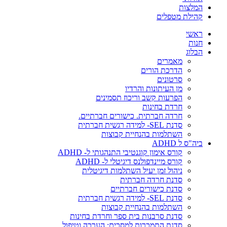
המלצות
קהילת מטפלים
ראשי
חנות
הבלוג
מאמרים
הדרכת הורים
סרטונים
מן העיתונות והרדיו
הפרעות קשב וריכוז תסמינים
חרדת בחינות
חרדה חברתית. כישורים חברתיים.
סדנת SEL- למידה רגשית חברתית
השתלמות בהנחיית קבוצות
ביה"ס ל ADHD
קורס אימון קוגנטיבי התנהגותי ל- ADHD
קורס מיינדפולנס דיגיטלי ל- ADHD
ניהול זמן יעיל השתלמות דיגיטלית
סדנת חרדה חברתית
סדנת כישורים חברתיים
סדנת SEL- למידה רגשית חברתית
השתלמות בהנחיית קבוצות
סדנת סרבנות בית ספר וחרדת בחינות
סדנת התמכרות למסכים: הערכה וטיפול