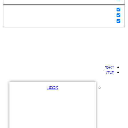
ראשי
חנות
מבצע!