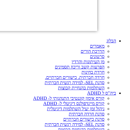
הבלוג
מאמרים
הדרכת הורים
סרטונים
מן העיתונות והרדיו
הפרעות קשב וריכוז תסמינים
חרדת בחינות
חרדה חברתית. כישורים חברתיים.
סדנת SEL- למידה רגשית חברתית
השתלמות בהנחיית קבוצות
ביה"ס ל ADHD
קורס אימון קוגנטיבי התנהגותי ל- ADHD
קורס מיינדפולנס דיגיטלי ל- ADHD
ניהול זמן יעיל השתלמות דיגיטלית
סדנת חרדה חברתית
סדנת כישורים חברתיים
סדנת SEL- למידה רגשית חברתית
השתלמות בהנחיית קבוצות