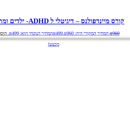
קורס מיינדפולנס – דיגיטלי ל ADHD- ילדים ומתבגרים
960
₪
המחיר המקורי היה: ₪960.
499
₪
המחיר הנוכחי הוא: ₪499.
הוספ
מבצע!