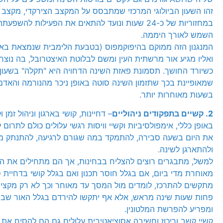
זהו השעון הביולוגי המרכזי שמתבסס על המקצב הצירקדי, מקצב 
במחזוריות של כ-24 שעות ונועד להתאים את הפעילות לה
השמש לאורך היממה.
המנגנון הזה ממוקם בהיפוקמפוס (בטבעת הלימבית שנמצאת באו
ואליו מגיע אור מרשתית העין ומשם לבלוטת האיצטרובל, בה נוצר 
כשיורד החושך. תסמונת פאזת השינה הדחויה היא "תקלה" בשעון ה
שמאופיינת בכך שתזמון השינה סוטה באופן ניכר מהנורמה והאדם
בשעות מאוחרות יותר.
2. קשיים בתפקודים ניהוליים
– דחיינות, קושי בארגון וניהול זמן ו
באופן כללי, אימפולסיביות וקשיי וויסות רגשי עלולים כולם לתרום 
את היום בשעה סבירה, להתמקד במה שגורם לרגיעה, להתנתק מ
ולהתארגן לשינה.
למשל, מתבגרים רוצים להצליח בבחינות, אך הם מתחילים את 
מאוחרת מדי ביום, אם בגלל חוסר תכנון ואם בגלל קושי בדחיית ס
מתקשים להתרכז, לומדים מול המסך עד מאוחר וכך לא רק מקצי
פחות שעות שינה מראש, אלא אף יתקשו להירדם בגלל האור שב
ומפריע להפרשת המלטונין.
קשיי קשב וריכוז וחשיבה אסוציאטיבית עלולים גם הם להסיח את