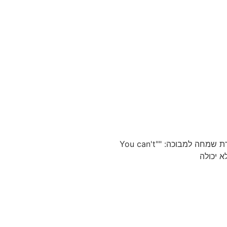
באחת הסצינות החזקות ב"הקול בראש 2 " אומרת שמחה למבוכה: ""You can't