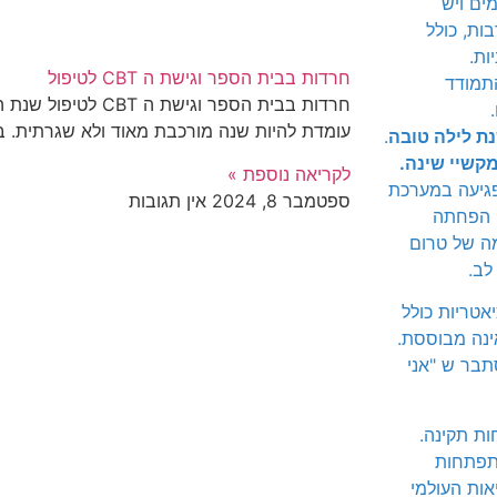
ים ויש
ות, כולל
ות.
חרדות בבית הספר וגישת ה CBT לטיפול
תמודד
חרדות בבית הספר וגישת
עומדת להיות שנה מורכבת מאוד ולא שגרתית. ב
נת לילה טובה
.
קשיי שינה.
לקריאה נוספת »
 גורמת לפגיעה במערכת
ספטמבר 8, 2024
אין תגובות
ונית של הגוף ומעלה את הסיכוי לחלות בסרטן ביותר מפי 2. הפחתה
ה של טרום
לב.
טריות כולל
ינה מבוססת.
תבר ש "אני
ת תקינה.
התפתחות
אות העולמי