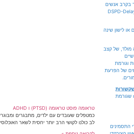
ר בקרב אנשים
(DSPD-Dela
 או לישון שינה
 מולד, של קצב
שיים
ת וגורמת
מים של הפרעת
ורים.
שקשורות
, למשל, תסמונת הרגל הקופצת restless legs syndrome שגורמת
טראומה פוסט טראומה (PTSD) ו ADHD
כמטפלים שעובדים עם ילדים, מתבגרים ומבוגרים
לב כולנו לקושי הרב יותר יחסית לשאר האוכלוסייה
י התסמינים
שעון הצירקדי.
לקריאה נוספת »