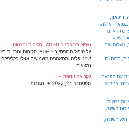
 דיכאון,
במהלך הלילה.
רכת האיום
כך שלא
 מעלות עוד
טיפול תרופתי ב ADHD- סליחות וחרטות
על טיפול תרופתי ב ADHD, סליח
, בדים וכו'
שמטופלים ומתאמנים משמיעים אצלי בקליניקה 
נמצאות
ת עם הפרעת
לקריאה נוספת »
יים ואחה"צ
ספטמבר 24, 2023
אין תגובות
יות גדולות
היכרות עם הקשיים הספציפיים בקרב ילדים ומבוגרים עם ADHD היא חשובה,