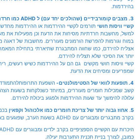
בהירדמות.
3. מצבים קומורבידיים (שהולכים יחד עם) ל
ADHD
כמו חרדה,
קשיי וויסות חושי
תורמים לקשיי ההירדמות או ההירדמות מחדש 
למשל, מחשבות חרדתיות מסיחות את הדעת וכן מפעילות את מע
במוח וגורמות להפרשת הורמונים מעוררים. מחשבות של דאגה מ
אצליח להירדם, כמו שחווה המתבגרת שתיארתי בתחילת המאמר,
יותר את הסיכוי שלא תצליח להירדם.
קשיי וויסות חושי מקשים גם הם על ההירדמות כשיש רעשים, ריחות
שמפריעים ומסיחים את הדעת.
4. תופעות לוואי של הסטימולנטים-
השפעת התרופותלהתמודדו
קשב שמכילות חומרים מעוררים, במיוחד כשנלקחות בשעות הצהר
עלולה להימשך עד שעות ההירדמות ולפגוע ביכולת להירדם.
5
.
אחוז גבוה יותר של צריכת חומרים כמו אלכוהול
וקפאין
בכמו
בקרב מתבגרים ומבוגרים עם ADHD בשעות הערב, שפוגעים באיכות השינה.
כמובן, לצורך בניית תכנית התערבות יעילה.