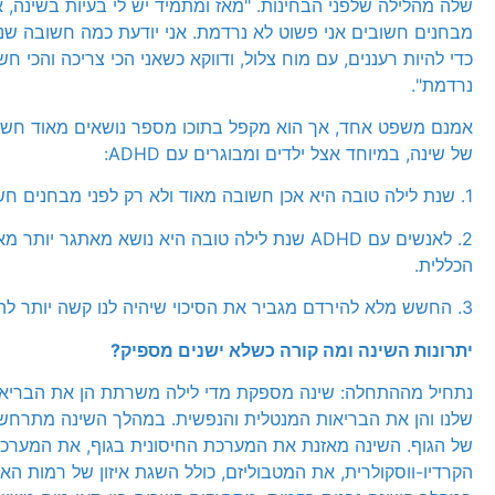
שלה מהלילה שלפני הבחינות. "מאז ומתמיד יש לי בעיות בשינה, א
מבחנים חשובים אני פשוט לא נרדמת. אני יודעת כמה חשובה שנ
כדי להיות רעננים, עם מוח צלול, ודווקא כשאני הכי צריכה והכי חשו
נרדמת".
אמנם משפט אחד, אך הוא מקפל בתוכו מספר נושאים מאוד חש
של שינה, במיוחד אצל ילדים ומבוגרים עם ADHD:
1. שנת לילה טובה היא אכן חשובה מאוד ולא רק לפני מבחנים חשובים.
2. לאנשים עם ADHD שנת לילה טובה היא נושא מאתגר יות
הכללית.
3. החשש מלא להירדם מגביר את הסיכוי שיהיה לנו קשה יותר להירדם.
יתרונות השינה ומה קורה כשלא ישנים מספיק?
נתחיל מההתחלה: שינה מספקת מדי לילה משרתת הן את הבריאו
שלנו והן את הבריאות המנטלית והנפשית. במהלך השינה מתרחש 
של הגוף. השינה מאזנת את המערכת החיסונית בגוף, את המערכ
הקרדיו-ווסקולרית, את המטבוליזם, כולל השגת איזון של רמות האינס