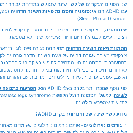
שני הסוגים העיקריים של קשיי שינה שנפגוש בתדירות גבוהה יות
עם ADHD הם
אינסומניה ותסמונת פאזת השינה הדחויה
yed
Sleep Phase Disorder).
אינסומניה
, היא קושי השינה השכיח ביותר ומאופיין בקושי להירדם
רצופה, עייפות במהלך היום ודיווח אישי על שינה לא מספקת.
תסמונת פאזת השינה הדחויה
מתייחסת לגורם פיסיולוגי, כנראה
צירקאדי מעוכב שגורם דחייה של שעת השינה. הדבר גורם גם לק
בהתעוררות. התסמונת הזו מתחילה להופיע בעיקר בגיל ההתבגרו
לאיחורים וחיסורים בביה"ס, הירדמות בכיתה, החמרת הסימפטו
הקשב, לעתים עד כדי נשירה מהלימודים, ומריבות עם ההורים והמ
סוג נוסף שנוכח יותר בקרב בעלי ADHD הוא:
הפרעות בתנועה 
לשינה
לתנועות שמפריעות לשינה.
מדוע קשיי שינה שכיחים יותר בקרב
ADHD
?
1. גורמים נוירולוגיים-
אותם גורמים נוירולוגיים שעומדים מאחור
של ה ADHD גורמים גם לקשיים בוויסות השינה ומשפיעים על ה