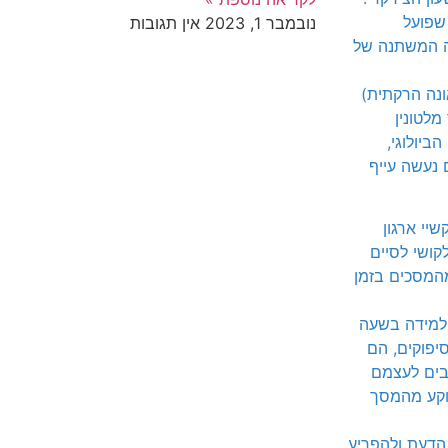
שפועל
נובמבר 1, 2023
אין תגובות
שפעתה המשתנה של
נה הרקתית)
מלטונין
ביולוגי,
 נעשה עייף
קשיי ארגון
לקושי לסיים
המסכים בזמן
הלמידה בשעה
יפוקים, הם
בים לעצמם
וקע מהמסך
 הדעת ולהפריע