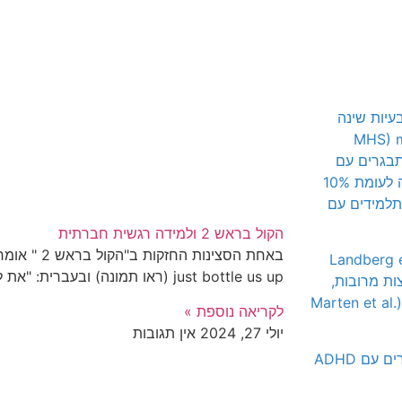
בה יותר מבעיות שינה
 למשל, במחקר שנערך ע"י ה MHS) multi-
 לילדים או מתבגרים עם
ADHD דיווחו על קשיים של ילדיהם להירדם או לישון לאורך הלילה לעומת 10%
 תלמידים עם
הקול בראש 2 ולמידה רגשית חברתית
, עד 72% מהם חווים בעיות שינה (Landberg et al.
just bottle us up (ראו תמונה) ובעברית: "את לא יכולה
צות מרובות,
הם ישנוניים יותר במהלך היום ומדווחים על שינה שאינה מרעננת (Marten et al.
לקריאה נוספת »
יולי 27, 2024
אין תגובות
אצל מבוגרים עם ADHD, המצב כבר מורכב יותר: 78% מהמבוגרים עם ADHD