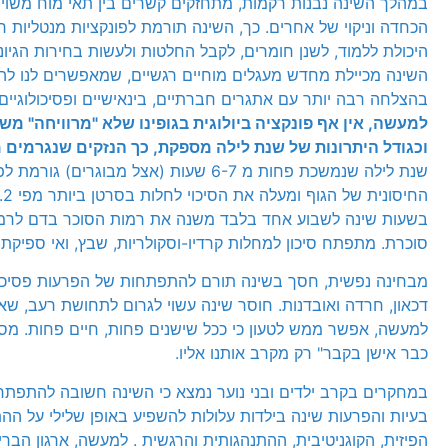
במהלך השינה נבנות רקמות, מתחזקים קשרים בין תאי מוח משוימ
הכחדה וניקוי של אחרים. כך, השינה תורמת לפונקציות מנטליות רב
היכולת ללמוד, לשנן חומרים, לקבל החלטות ולעשות בחירות הגיוני
השינה מכיילת מחדש מעגלים מוחיים רגשיים, שמאפשרים לנו לה
בהצלחה רבה יותר עם אתגרים חברתיים, בינאישיים ופסיכולוגיים.
למעשה, אין אף פונקציה ביולוגית בגופינו שלא "מרוויחה" מש
וכגודל היתרונות של שנת לילה מספקת, כך הנזקים שנגרמים מ
שנת לילה שנמשכת פחות מ 6-7 שעות (אצל מבוגרים)
החיס
בשעות שינה לשבוע אחד בלבד משנה את רמות הסוכר בדם לרמ
סוכרת. מתפתח סיכון למחלות קרדיו-וסקולריות, שבץ, ואי ספיקת 
מבחינה נפשית, חסך בשינה תורם להתפתחות של הפרעות פסיכיא
דכאון, חרדה ואובדנות. חוסר שינה עשוי לגרום לתחושת רעב, שא
למעשה, אפשר ממש לטעון כי ככל שישנים פחות, חיים פחות. מס
כבר אישן בקבר" רק מקרב אותנו אליו.
במחקרים בקרב ילדים ובני נוער נמצא כי השינה חשובה להתפתחו
בעיות והפרעות שינה בילדות עלולות להשפיע באופן שלילי על ה
הפיזית, הקוגניטיבית, ההתנהגותית והרגשית . למעשה, ארגון הברי