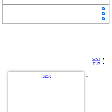
ראשי
חנות
מבצע!