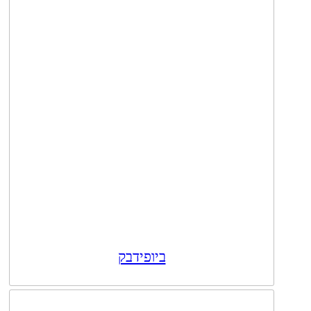
ביופידבק