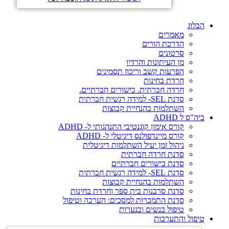
הבלוג
מאמרים
הדרכת הורים
סרטונים
מן העיתונות והרדיו
הפרעות קשב וריכוז תסמינים
חרדת בחינות
חרדה חברתית. כישורים חברתיים.
סדנת SEL- למידה רגשית חברתית
השתלמות בהנחיית קבוצות
ביה"ס ל ADHD
קורס אימון קוגנטיבי התנהגותי ל- ADHD
קורס מיינדפולנס דיגיטלי ל- ADHD
ניהול זמן יעיל השתלמות דיגיטלית
סדנת חרדה חברתית
סדנת כישורים חברתיים
סדנת SEL- למידה רגשית חברתית
השתלמות בהנחיית קבוצות
סדנת סרבנות בית ספר וחרדת בחינות
סדנת התמכרות למסכים: הערכה וטיפול
טיפול בנשים ובנערות
טיפול והתערבות