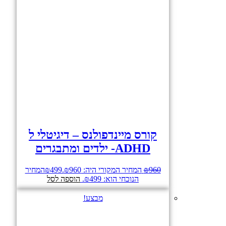
קורס מיינדפולנס – דיגיטלי ל
ADHD- ילדים ומתבגרים
960
₪
המחיר המקורי היה: ₪960.
499
₪
המחיר
הנוכחי הוא: ₪499.
הוספה לסל
מבצע!