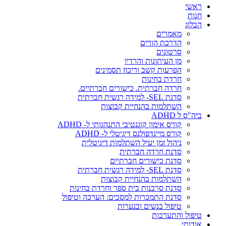
ראשי
חנות
הבלוג
מאמרים
הדרכת הורים
סרטונים
מן העיתונות והרדיו
הפרעות קשב וריכוז תסמינים
חרדת בחינות
חרדה חברתית. כישורים חברתיים.
סדנת SEL- למידה רגשית חברתית
השתלמות בהנחיית קבוצות
ביה"ס ל ADHD
קורס אימון קוגנטיבי התנהגותי ל- ADHD
קורס מיינדפולנס דיגיטלי ל- ADHD
ניהול זמן יעיל השתלמות דיגיטלית
סדנת חרדה חברתית
סדנת כישורים חברתיים
סדנת SEL- למידה רגשית חברתית
השתלמות בהנחיית קבוצות
סדנת סרבנות בית ספר וחרדת בחינות
סדנת התמכרות למסכים: הערכה וטיפול
טיפול בנשים ובנערות
טיפול והתערבות
אודותי