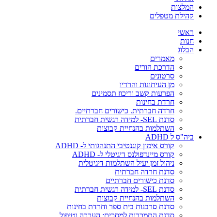
המלצות
קהילת מטפלים
ראשי
חנות
הבלוג
מאמרים
הדרכת הורים
סרטונים
מן העיתונות והרדיו
הפרעות קשב וריכוז תסמינים
חרדת בחינות
חרדה חברתית. כישורים חברתיים.
סדנת SEL- למידה רגשית חברתית
השתלמות בהנחיית קבוצות
ביה"ס ל ADHD
קורס אימון קוגנטיבי התנהגותי ל- ADHD
קורס מיינדפולנס דיגיטלי ל- ADHD
ניהול זמן יעיל השתלמות דיגיטלית
סדנת חרדה חברתית
סדנת כישורים חברתיים
סדנת SEL- למידה רגשית חברתית
השתלמות בהנחיית קבוצות
סדנת סרבנות בית ספר וחרדת בחינות
סדנת התמכרות למסכים: הערכה וטיפול