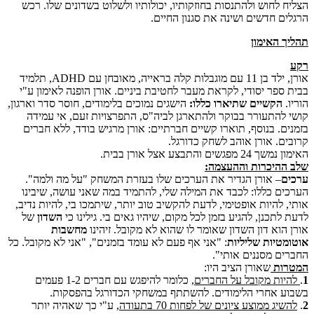
הצליח לחוש ולהתנסות בחוזקותיו, יכולותיו ולשלוט בשדונים שלו. רכש
הרגלים חדשים ושינה את סגנון החיים.
תהליך האימון
רקע
אורן, ילד בן 11 עם מוגבלות קלה בראייה, מאובחן עם ADHD, תלמיד
בבית ספר יסודי, לקראת מעבר לחטיבת ביניים. אורן הופנה לאימון ע"י
הוריו.
הקשיים שתיארו כללו:
הישגים נמוכים בלימודים, חוסר סדר וארגון,
קושי להתעורר בבוקר ולהתארגן לביה"ס, התפרצויות זעם, אי עמידה
בזמנים. בנוסף, תוארו קשיים חברתיים: אורן מרגיש בודד, ללא חברים
קרובים. אורן אוהב לשחק כדורגל.
האימון נמשך 24 מפגשים והתבצע אצל אורן בבית.
שלב ההיכרות וההעצמה:
ערכים
– אורן הגדיר את הערכים שלו בעזרת המשחק "על מה ולמה".
הערכים כללו: לכבד את המילה שלי, להתמיד במה שאני עושה, שיבינו
אותי, להיות אופטימי, לדעת להקשיב טוב יותר, שיתמכו בי, להיות נדיב,
לדעת לתכנן, להגיע בזמן לכל מקום, שיהיו גאים בי. גילינו כי
השדון
של
אורן הוא דון השדון שאומר לו שהוא לא מקובל. זיהינו
מחשבות
אוטומטיות שליליות
: "אני אף פעם לא עומד בזמנים", "אני לא מקובל. כל
החברים מסננים אותי".
המטרות
שאורן הציב היו:
1
.
להיות מקובל על החברים,
כלומר להיפגש עם חברים 1-2 פעמים
בשבוע אחרי הלימודים. להשתתף במשחקי הכדורגל בהפסקות.
2
.
להשיג ממוצע ציונים של לפחות 70 בתעודה,
ע"י כך שאהיה יותר