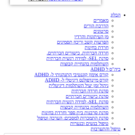
הבלוג
מאמרים
הדרכת הורים
סרטונים
מן העיתונות והרדיו
הפרעות קשב וריכוז תסמינים
חרדת בחינות
חרדה חברתית. כישורים חברתיים.
סדנת SEL- למידה רגשית חברתית
השתלמות בהנחיית קבוצות
ביה"ס ל ADHD
קורס אימון קוגנטיבי התנהגותי ל- ADHD
קורס מיינדפולנס דיגיטלי ל- ADHD
ניהול זמן יעיל השתלמות דיגיטלית
סדנת חרדה חברתית
סדנת כישורים חברתיים
סדנת SEL- למידה רגשית חברתית
השתלמות בהנחיית קבוצות
סדנת סרבנות בית ספר וחרדת בחינות
סדנת התמכרות למסכים: הערכה וטיפול
טיפול בנשים ובנערות
טיפול והתערבות