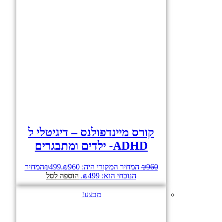
קורס מיינדפולנס – דיגיטלי ל
ADHD- ילדים ומתבגרים
960
₪
המחיר המקורי היה: ₪960.
499
₪
המחיר
הנוכחי הוא: ₪499.
הוספה לסל
מבצע!