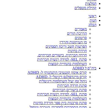
המלצות
קהילת מטפלים
ראשי
חנות
הבלוג
מאמרים
הדרכת הורים
סרטונים
מן העיתונות והרדיו
הפרעות קשב וריכוז תסמינים
חרדת בחינות
חרדה חברתית. כישורים חברתיים.
סדנת SEL- למידה רגשית חברתית
השתלמות בהנחיית קבוצות
ביה"ס ל ADHD
קורס אימון קוגנטיבי התנהגותי ל- ADHD
קורס מיינדפולנס דיגיטלי ל- ADHD
ניהול זמן יעיל השתלמות דיגיטלית
סדנת חרדה חברתית
סדנת כישורים חברתיים
סדנת SEL- למידה רגשית חברתית
השתלמות בהנחיית קבוצות
סדנת סרבנות בית ספר וחרדת בחינות
סדנת התמכרות למסכים: הערכה וטיפול