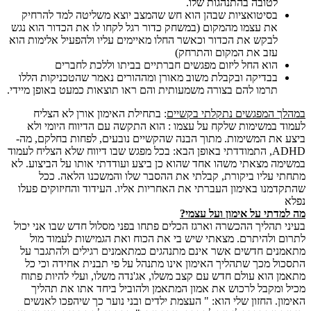
לטובה בהתנהגות שלו.
בסיטואציות שבהן הוא חש שהמצב יוצא משליטה למד להרחיק
את עצמו מהמקום (במשחק כדור רגל לקחו לו את הכדור הוא נגש
לבקש את הכדור וכאשר החלו מאיימים עליו ולהפעיל אלימות הוא
עזב את המקום והתרחק)
הוא החל ליזום מפגשים חברתיים בביתו וללכת לחברים
בבדיקה ובקבלת משוב מאורן ומההורים נאמר שהטכניקות הללו
תרמו להם בצורה משמעותית והם ראו תוצאות כמעט באופן מיידי.
במהלך המפגשים נתקלתי בקשיים
: בתחילת האימון אורן לא הצליח
לעמוד במשימות שלקח על עצמו : הוא התקשה עם הדיווח היומי ולא
ביצע את המשימות. מתוך הבנה שהקשיים נובעים, לפחות בחלקם, מה-
ADHD, התמודדתי באופן הבא: בכל מפגש שבו דיווח שלא הצליח לעמוד
במשימה מצאתי משהו אחד שהוא כן ביצע ועודדתי אותו על הביצוע. לא
מתחתי עליו ביקורת, קבלתי את ההסבר שלו והמשכנו הלאה. ככל
שהתקדמנו באימון העברתי את האחריות אליו. העידוד והחיזוקים פעלו
נפלא
מה למדתי על אימון ועל עצמי?
בעיני תהליך ההכשרה וארגז הכלים פתחו בפני מסלול חדש שבו אני יכול
לתרום ולהיתרם. מצאתי שיש בי את הכוח ואת הגמישות לעמוד מול
מתאמנים חדשים אשר אינם מתנהגים כמתאמנים רגילים ולהתגבר על
התסכול מכך שתהליך האימון אינו מתנהל על פי תבנית אחידה וכי כל
מתאמן הוא עולם חדש עם קצב משלו, אג'נדה משלו, ועלי להיות פתוח
מכיל ומקבל לרכוש את אמון המתאמן ולהוביל ביחד אתו את תהליך
האימון. החזון שלי הוא: " העצמת ילדים ובני נוער כך שיהפכו לאנשים