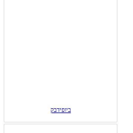
ביופידבק