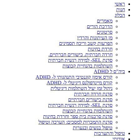
ראשי
חנות
הבלוג
מאמרים
הדרכת הורים
סרטונים
מן העיתונות והרדיו
הפרעות קשב וריכוז תסמינים
חרדת בחינות
חרדה חברתית. כישורים חברתיים.
סדנת SEL- למידה רגשית חברתית
השתלמות בהנחיית קבוצות
ביה"ס ל ADHD
קורס אימון קוגנטיבי התנהגותי ל- ADHD
קורס מיינדפולנס דיגיטלי ל- ADHD
ניהול זמן יעיל השתלמות דיגיטלית
סדנת חרדה חברתית
סדנת כישורים חברתיים
סדנת SEL- למידה רגשית חברתית
השתלמות בהנחיית קבוצות
סדנת סרבנות בית ספר וחרדת בחינות
סדנת התמכרות למסכים: הערכה וטיפול
טיפול בנשים ובנערות
טיפול והתערבות
אודותי