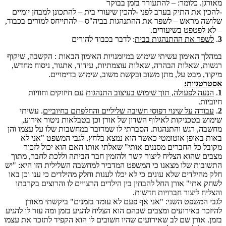
מאורגן. כלומר: – להתעורר בזמן בבוקר
-להכין את התיק בערב לפני -להכין שיעורי בית – להתכונן למבחן יומיים
שלושה מראש – לשפר את ההתנהגות בביה"ס – להתייחס למורים בכבוד,
– לא לפטפט בשיעורים.
3
.
ל
שפר את ההתנהגות בבית
: לדבר בכבוד להורים
במהלך האימון עשיתי שימוש במיומנויות האימון הבאות : הקשבה, שיקוף
רגשות, שאלות הבהרה, שאלות עוצמתיות, עידוד, אתגור, ניסוח מחדש,
מיקוד, מבט על, מתן משוב ובקשת משוב, שימוש בדימויים.
אסטרטגיות:
1
.
הנעה לפעולה, תוך שימוש בעיצוב התנהגות
עם חיזוקים וחוויות
חיוביות.
2
.
עבודה על שינוי דפוסי חשיבה שליליים והחלפתם בחיוביים
. עשיתי
שימוש בטכניקות לאילוף השדון של אורן וכן בטבלאות ניטור אירוע,
מחשבה, רגש והתנהגות. הסברתי לו שמדובר במחשבות שלו על עצמו והן
באות באופן אוטומטי כאשר הוא נמצא בלחץ. לגבי המשפט "אני לא
מקובל כל החברים מסננים אותי" שאלתי אותו האם הוא יכול לזכור
מצבים שהוא הצליח ליצור קשר ולהזמין חבר הביתה וללכת לחבר, מתוך
התשובות שלו מצאנו כי המשפט המדביר למחשבה השלילית הזו היא: "יש
חלק מהילדים שלא עונים כי לא יכלו לענות וחלק מהילדים כי ענו וכן באו
לשחק אתי" אורן החל להבחין בין הילדים הרצויים לו והרוצים בקרבתו
והצליח ליצור חברויות חדשות.
לגבי המשפט השני: "אני אף פעם לא עומד בזמנים" ביקשתי מאורן
להיזכר באירועים ומצבים שבהם הוא הצליח להגיע בזמן ומה עזר לו להגיע
בזמן. אורן שם לב שאירועים שהיו חשובים לו הוא הקפיד לתזכר את עצמו