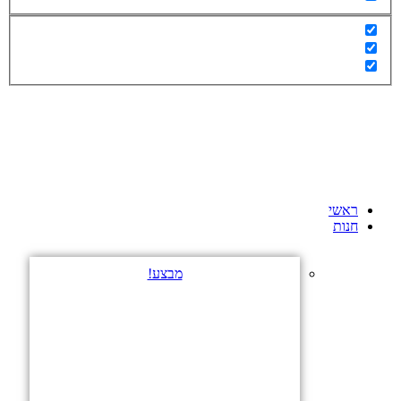
ראשי
חנות
מבצע!