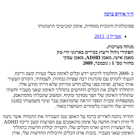
ד״ר איריס ברכוז
פסיכולוגית חינוכית מומחית, אימון קוגניטיבי התנהגותי
אפריל 3, 2015
מנתח מערכות,
תפקידי ניהול וייעוץ בכירים בארגוני היי-טק
מאמן אישי, מאמן ADHD, מאמן עסקי
מחזור מס' 1 : נובמבר, 2009
ב -2009 החלטתי לרכוש יידע וכלים לאימון בעלי בעיות קשב וריכוז.
הגעתי לקורס עם סקרנות רבה וצפיות גבוהות. לשמחתי, הקורס העשיר
אותי כאדם. ופתח בפני עולם חדש ומרתק שלא הייתי מודע אליו.
התחלתי לשלב את הכלים החדשים בתהליך האימון שאני מעביר וחשתי
שתהליך האימון שלי הפך ממוקד ומקיף. המשוב שקבלתי מהמתאמן,
ממשפחתו ומבית הספר הראה שהמתאמן עבר שינוי משמעותי בסגנון
החיים שלו והישגיו בלימודים השתפרו מאוד.
תודתי נתונה לאיריס ברכוז על האופן שבו העבירה את ההנחיה אשר נתנה
לי זווית ראיה חדשה על אימון מתאמנים עם הפרעות קשב וריכוז ADHD
, על העשרת הידע וארגז הכלים שלי, הקניית יכולות חדשות בתהליך
האימון שאני מעביר. בזכות ארגז הכלים והיכולות החדשות שלי, אורן