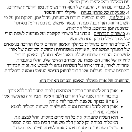
עם הסלולר ודאג להיות מוכן מראש.
3
.
עבודה עם הגוף , הרגעה של הגוף דרך נשימות בטן והרפיית שרירים.
4
.
טכניקות של פתרון בעיות
– שיקולי רווח והפסד
5
.
ניהול זמן
– ביצוע תצפיות יומיות ושבועיות, ניהול יומן, חלוקת זמן על פי
חשוב ודחוף, תוך תכנון לעתיד. נעשה שימוש בתוכנת היומן בסלולר
ובתוכנת יומן במחשב, כולל התראות.
6
.
כישורים חברתיים
– עבדנו על כישורי הקשבה ועל מודעות לשפת הגוף
של אורן ולמילים בהן הוא משתמש.
7
.
שילוב ההורים בתהליך
: במהלך האימון ההורים קיבלו הדרכה בנושאים
של המערך המשפחתי, האווירה משפחתית ותחושת השייכות של אורן
למשפחה. ההורים שיתפו פעולה באופן מלא בתהליך האימון ותרמו
לחיזוקו של אורן. הם שמרו על המרחב האישי שלו, החלו בהעברת
אחריות לאורן, עודדו אותו על הצלחות ונתנו לו לממש את זכות הבחירה
במצבים שונים. פעולות אלו תרמו לחיזוק הדימוי העצמי ואמונה ביכולותיו.
ההישגים של אורן במהלך האימון ובסיום האימון היו:
אורן החל להתעורר בבוקר ולהתארגן לבית הספר לבד ללא צורך
בתזכור חוזר ונשנה של ההורים (לפני האימון אביו היה מתקשר אליו
5 עד 8 בבוקר על מנת לתזכר לזרז אותו)
אורן החל לנהל מערכת זמנים לפעילויות השונות והצליח לבטא
חשיבה עתידית.
הוא הצליח להעתיק את כל החומרים מהלוח, החל לבצע את
המטלות בכיתה וכן להכין חלק משעורי הבית כבר בבית הספר
ציוניו השתפרו. המחנכת זימנה אותו לשיחה וציינה את השינוי