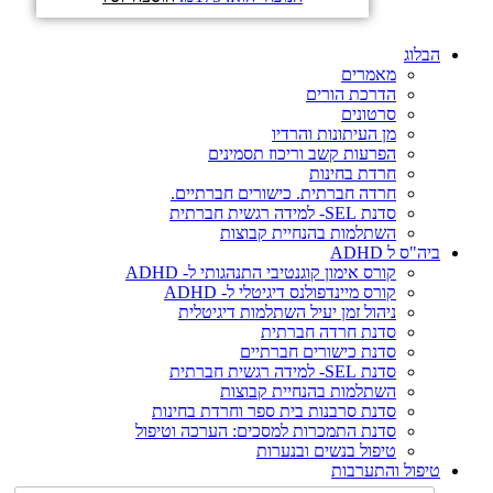
הבלוג
מאמרים
הדרכת הורים
סרטונים
מן העיתונות והרדיו
הפרעות קשב וריכוז תסמינים
חרדת בחינות
חרדה חברתית. כישורים חברתיים.
סדנת SEL- למידה רגשית חברתית
השתלמות בהנחיית קבוצות
ביה"ס ל ADHD
קורס אימון קוגנטיבי התנהגותי ל- ADHD
קורס מיינדפולנס דיגיטלי ל- ADHD
ניהול זמן יעיל השתלמות דיגיטלית
סדנת חרדה חברתית
סדנת כישורים חברתיים
סדנת SEL- למידה רגשית חברתית
השתלמות בהנחיית קבוצות
סדנת סרבנות בית ספר וחרדת בחינות
סדנת התמכרות למסכים: הערכה וטיפול
טיפול בנשים ובנערות
טיפול והתערבות