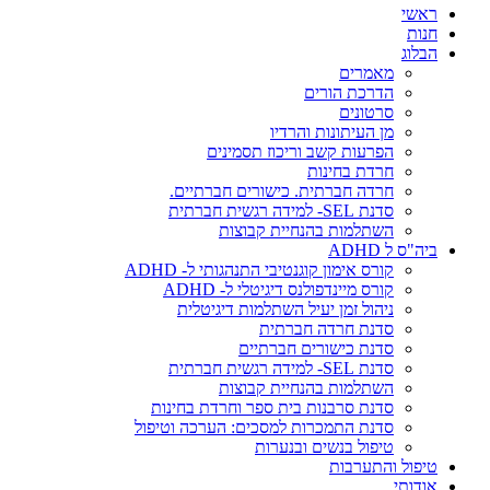
ראשי
חנות
הבלוג
מאמרים
הדרכת הורים
סרטונים
מן העיתונות והרדיו
הפרעות קשב וריכוז תסמינים
חרדת בחינות
חרדה חברתית. כישורים חברתיים.
סדנת SEL- למידה רגשית חברתית
השתלמות בהנחיית קבוצות
ביה"ס ל ADHD
קורס אימון קוגנטיבי התנהגותי ל- ADHD
קורס מיינדפולנס דיגיטלי ל- ADHD
ניהול זמן יעיל השתלמות דיגיטלית
סדנת חרדה חברתית
סדנת כישורים חברתיים
סדנת SEL- למידה רגשית חברתית
השתלמות בהנחיית קבוצות
סדנת סרבנות בית ספר וחרדת בחינות
סדנת התמכרות למסכים: הערכה וטיפול
טיפול בנשים ובנערות
טיפול והתערבות
אודותי