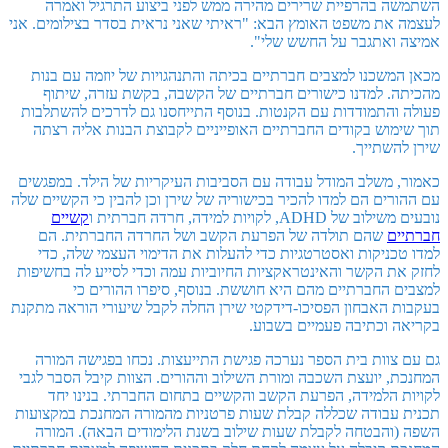
השתמשה בהרפיית שרירים מהירה ממש לפני ביצוע התרגיל ואמרה
לעצמה את משפט האומץ הבא: "ראיתי שאני נראית בסדר בצילומים. אני
אמיצה ואתגבר על החשש שלי".
מכאן המשכנו למצבים חברתיים בכיתה והתנהגויות של יוזמה עם בנות
מהכיתה. למדנו כישורים חברתיים של הקשבה, בקשת עזרה, שיתוף
פעולה והתמודדות עם הקנטות. בנוסף התייחסנו גם לדרכים להשתלבות
תוך שימוש בקודים החברתיים האופייניים לקבוצת הבנות אליה רצתה
שירן להשתייך.
כאמור, משלב המודל עבודה עם הסביבות העיקריות של הילד. במפגשים
עם ההורים הם למדו להכיר בכישוריה של שירן וכן להבין כי הקשיים שלה
נובעים משילוב של ADHD, לקויות למידה, חרדה חברתית ו
קשיים
חברתיים
שהם תולדה של הפרעת הקשב ושל החרדה החברתית. הם
למדו טכניקות ואסטרטגיות כדי להעלות את הדימוי העצמי שלה, כדי
לחזק את הקשר והאינטראקציות החיוביות עמה וכדי לסייע לה בחשיפות
למצבים החברתיים מהם היא חוששת. בנוסף, סיפרו ההורים כי
בעקבות האבחון הפסיכו-דידקטי שירן החלה לקבל שיעורי הוראה מתקנת
בקריאה וכתיבה פעמיים בשבוע.
גם עם צוות בית הספר נערכה פגישת התייעצות. נכחו בפגישה המורה
המחנכת, יועצת השכבה ומורת השילוב וההורים. הצוות קיבל הסבר לגבי
לקויות הלמידה, הפרעת הקשב והקשיים בתחום החברתי. בנינו יחד
תכנית עבודה שכללה קבלת שעות פרטניות מהמורה המחנכת במקצועות
השפה (והבטחה לקבלת שעות שילוב בשנת הלימודים הבאה). המורה