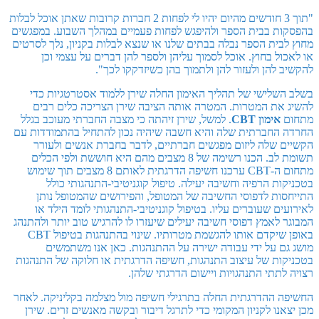
"תוך 3 חודשים מהיום יהיו לי לפחות 2 חברות קרובות שאתן אוכל לבלות
בהפסקות בבית הספר ולהיפגש לפחות פעמיים במהלך השבוע. במפגשים
מחוץ לבית הספר נבלה בבתים שלנו או שנצא לבלות בקניון, נלך לסרטים
או לאכול בחוץ. אוכל לסמוך עליהן ולספר להן דברים על עצמי וכן
להקשיב להן ולעזור להן ולתמוך בהן כשיזדקקו לכך".
בשלב השלישי של תהליך האימון החלה שירן ללמוד אסטרטגיות כדי
להשיג את המטרות. המטרה אותה הציבה שירן הצריכה כלים רבים
מתחום
אימון CBT
. למשל, שירן זיהתה כי מצבה החברתי מעוכב בגלל
החרדה החברתית שלה והיא חשבה שיהיה נכון להתחיל בהתמודדות עם
הקשיים שלה ליזום מפגשים חברתיים, לדבר בחברת אנשים ולעורר
תשומת לב. הכנו רשימה של 8 מצבים מהם היא חוששת ולפי הכלים
מתחום ה-CBT ערכנו חשיפה הדרגתית לאותם 8 מצבים תוך שימוש
בטכניקות הרפיה וחשיבה יעילה. טיפול קוגניטיבי-התנהגותי כולל
התייחסות לדפוסי החשיבה של המטופל, והפירושים שהמטופל נותן
לאירועים שעוברים עליו. בטיפול קוגניטיבי-התנהגותי לומד הילד או
המבוגר לאמץ דפוסי חשיבה יעילים שיעזרו לו להרגיש טוב יותר ולהתנהג
באופן שיקדם אותו להגשמת מטרותיו. שינוי בהתנהגות בטיפול CBT
מושג גם על ידי עבודה ישירה על ההתנהגות. כאן אנו משתמשים
בטכניקות של עיצוב התנהגות, חשיפה הדרגתית או חלוקה של התנהגות
רצויה לתתי התנהגויות ויישום הדרגתי שלהן.
החשיפה ההדרגתית החלה בתרגילי חשיפה מול מצלמה בקליניקה. לאחר
מכן יצאנו לקניון המקומי כדי לתרגל דיבור ובקשה מאנשים זרים. שירן