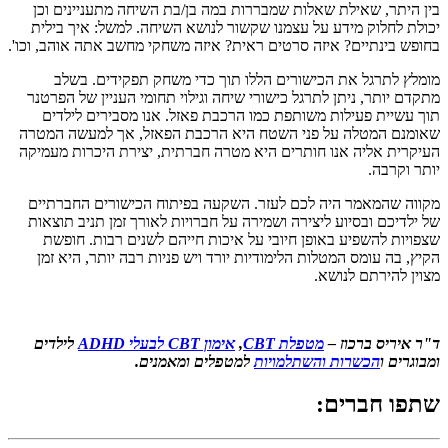
בין היתר, שאילת שאלות שמבררות במה בן/בת השיחה מתעניינים וכן
יכולת לחלוק מידע על עצמנו שקשור לנושא השיחה. למשל: איך בילית
בחופש בינתיים? איזה סרטים ראית? איזה משחקי מחשב אתה אוהב, וכו'.
מומלץ לתרגל את הכישורים הללו תוך כדי משחק תפקידים. בשלב
מתקדם יותר, ניתן לתרגל כישורי שיחה וגילוי תחומי העניין של הפרטנר
תוך עשיית פעילות משותפת כמו הרכבת פאזל. אנו מסבירים לילדים
שאומנם המטלה על פני השטח היא הרכבת הפאזל, אך למעשה המטרה
העיקרית אליה אנו חותרים היא מטרה חברתית, יצירת היכרות מעמיקה
יותר וקרבה.
מקווה שהמאמר היה לכם לעזר. השקעה בפיתוח הכישורים החברתיים
של ילדיכם ובסיוע ליצירה ושמירה על חברויות לאורך זמן תניב תוצאות
שצפויות להשפיע באופן חיובי על איכות חייהם לשנים רבות. חופשת
הקיץ, בה עומס המטלות הלימודיות יורד ויש פניות רבה יותר, היא זמן
מצוין להירתם לנושא.
ד"ר איריס ברכוז –
מטפלת CBT
,
אימון CBT לבעלי ADHD
לילדים
ומבוגרים ו
הכשרות והשתלמויות
למטפלים ומאמנים.
שתפו חברים: