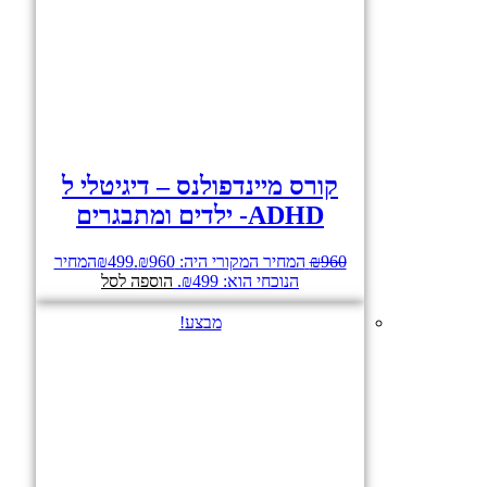
קורס מיינדפולנס – דיגיטלי ל
ADHD- ילדים ומתבגרים
960
₪
המחיר המקורי היה: ₪960.
499
₪
המחיר
הנוכחי הוא: ₪499.
הוספה לסל
מבצע!