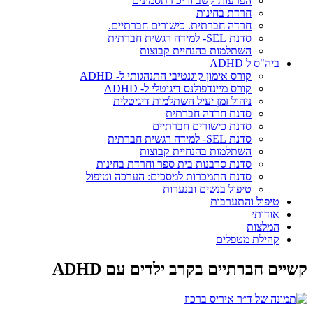
הפרעות קשב וריכוז תסמינים
חרדת בחינות
חרדה חברתית. כישורים חברתיים.
סדנת SEL- למידה רגשית חברתית
השתלמות בהנחיית קבוצות
ביה"ס ל ADHD
קורס אימון קוגנטיבי התנהגותי ל- ADHD
קורס מיינדפולנס דיגיטלי ל- ADHD
ניהול זמן יעיל השתלמות דיגיטלית
סדנת חרדה חברתית
סדנת כישורים חברתיים
סדנת SEL- למידה רגשית חברתית
השתלמות בהנחיית קבוצות
סדנת סרבנות בית ספר וחרדת בחינות
סדנת התמכרות למסכים: הערכה וטיפול
טיפול בנשים ובנערות
טיפול והתערבות
אודותי
המלצות
קהילת מטפלים
קשיים חברתיים בקרב ילדים עם ADHD