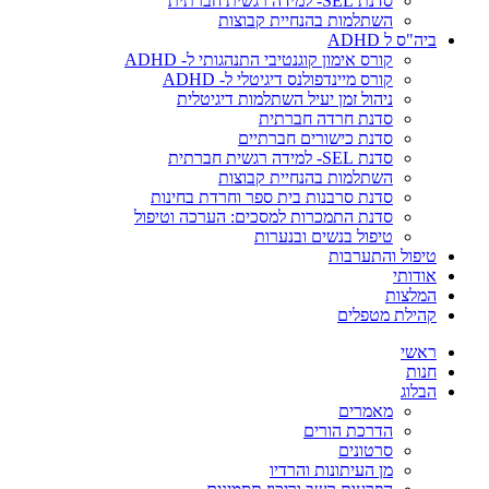
סדנת SEL- למידה רגשית חברתית
השתלמות בהנחיית קבוצות
ביה"ס ל ADHD
קורס אימון קוגנטיבי התנהגותי ל- ADHD
קורס מיינדפולנס דיגיטלי ל- ADHD
ניהול זמן יעיל השתלמות דיגיטלית
סדנת חרדה חברתית
סדנת כישורים חברתיים
סדנת SEL- למידה רגשית חברתית
השתלמות בהנחיית קבוצות
סדנת סרבנות בית ספר וחרדת בחינות
סדנת התמכרות למסכים: הערכה וטיפול
טיפול בנשים ובנערות
טיפול והתערבות
אודותי
המלצות
קהילת מטפלים
ראשי
חנות
הבלוג
מאמרים
הדרכת הורים
סרטונים
מן העיתונות והרדיו