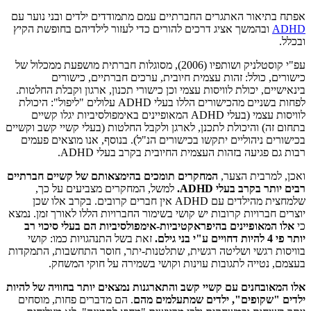
אפתח בתיאור האתגרים החברתיים עמם מתמודדים ילדים ובני נוער עם
ADHD
ובהמשך אציג דרכים להורים כדי לעזור לילדיהם בחופשת הקיץ
ובכלל.
עפ"י קוסטלניק ושותפיו (2006), מסוגלות חברתית מושפעת ממכלול של
כישורים, כולל: זהות עצמית חיובית, ערכים חברתיים, כישורים
בינאישיים, יכולת לוויסות עצמי וכן כישורי תכנון, ארגון וקבלת החלטות.
לפחות בשניים מהכישורים הללו בעלי ADHD עלולים "ליפול": היכולת
לוויסות עצמי (בעלי ADHD המאופיינים באימפולסיביות יגלו קשיים
בתחום זה) והיכולת לתכנן, לארגן ולקבל החלטות (בעלי קשיי קשב וקשיים
בכישורים ניהוליים יתקשו בכישורים הנ"ל). בנוסף, אנו מוצאים פעמים
רבות גם פגיעה בזהות העצמית החיובית בקרב בעלי ADHD.
ואכן, למרבית הצער,
המחקרים תומכים בהימצאותם של קשיים חברתיים
רבים יותר בקרב בעלי
ADHD
.
למשל, המחקרים מצביעים על כך,
שלמחצית מהילדים עם ADHD אין חברים קרובים. בקרב אלו שכן
יוצרים חברויות קרובות יש קושי בשימור החברויות הללו לאורך זמן. נמצא
כי
אלו המאופיינים בהיפראקטיביות-אימפולסיביות הם בעלי סיכוי רב
יותר פי 4 להיות דחויים ע"י בני גילם.
זאת בשל התנהגויות כמו: קושי
בוויסות רגשי ושליטה רגשית, שתלטנות-יתר, חוסר התחשבות, התמקדות
בעצמם, נטייה לתגובות עוינות וקושי בשמירה על חוקי המשחק.
אלו המאובחנים עם קשיי קשב והתארגנות נמצאים יותר בחוויה של להיות
ילדים "שקופים", ילדים שמתעלמים מהם
. הם מדברים פחות, מוסחים