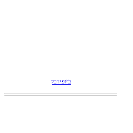
ביופידבק