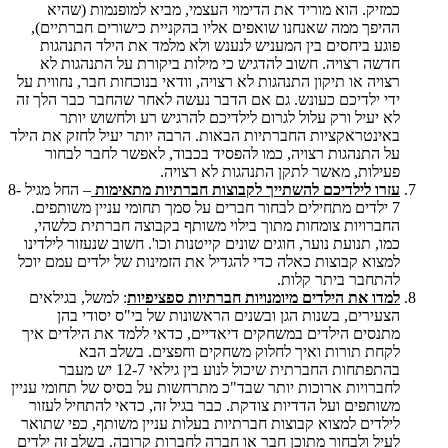
כמזיק. הוא מוריד את הדימוי העצמי, מביא למופנמות (שהיא
ההיפך ממה שאנחנו שואפים אליו בהקניית כישורים חברתיים),
פוגע ביחסים בין המעניש לנענש ולא מלמד את הילד התנהגות
חדשה רצויה. חשוב להדגיש כי מילות ביקורת על התנהגות לא
רצויה או תיקון התנהגות לא רצויה, וודאי בנוכחות חבר, נחווית על
ידי ילדיכם כעונש. גם אם הדבר נעשה לאחר שהחבר כבר הלך זה
לא יעיל ורק עלול לגרום לילדיכם להרגיש רע ולחשוש יותר
באינטראקציות החברתיות הבאות. הרבה יותר יעיל לחזק את הילד
על התנהגות רצויה, כמו להפסיד בכבוד, לאפשר לחבר לבחור
פעילות, מאשר לתקן התנהגות לא רצויה.
עזרו לילדיכם להשתייך לקבוצות חברתיות מתאימות
– החל מגיל 8-
7 ילדים מתחילים לבחור חברים על סמך תחומי עניין משותפים.
החברויות צומחות מתוך בילוי משותף בקבוצה חברתית כלשהי,
כמו, תנועת נוער, חוגים שונים קייטנות וכו'. חשוב שנעזור לילדינו
למצוא קבוצות כאלה כדי להגדיל את הזמינות של ילדים עמם יוכל
להתחבר ביתר קלות.
למדו את הילדים מיומנויות חברתיות ספציפיות
: למשל, בגילאים
הצעירים, בשנות הגן ובשנים הראשונות של בי"ס יסודי בהן
מתנסים הילדים במשחקים דיאדיים, כדאי ללמד את הילדים איך
לקחת תורות ואיך לחלוק משחקים וחפצים. בשלב הבא
בהתפתחות החברתית שיכול לנוע בין גילאי 12-7 יש מעבר
לחברויות ארוכות יותר שבד"כ מתרחשות על בסיס של תחומי עניין
משותפים ועל הדדיות צודקת. כבר בגיל זה, כדאי להתחיל לעזור
לילדים למצוא קבוצות חברתיות בעלות עניין משותף, כפי שתואר
לעיל ולבחור מתוכן חבר או חברה לחברות קרובה. בשלב זה ילדים