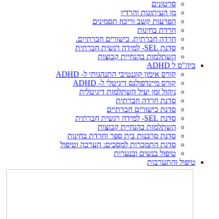
סרטונים
מן העיתונות והרדיו
הפרעות קשב וריכוז תסמינים
חרדת בחינות
חרדה חברתית. כישורים חברתיים.
סדנת SEL- למידה רגשית חברתית
השתלמות בהנחיית קבוצות
ביה"ס ל ADHD
קורס אימון קוגנטיבי התנהגותי ל- ADHD
קורס מיינדפולנס דיגיטלי ל- ADHD
ניהול זמן יעיל השתלמות דיגיטלית
סדנת חרדה חברתית
סדנת כישורים חברתיים
סדנת SEL- למידה רגשית חברתית
השתלמות בהנחיית קבוצות
סדנת סרבנות בית ספר וחרדת בחינות
סדנת התמכרות למסכים: הערכה וטיפול
טיפול בנשים ובנערות
טיפול והתערבות