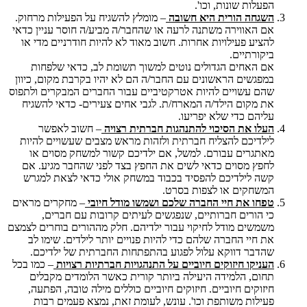
הפעלות שונות, וכו'.
השגחה הורית היא חשובה
– מומלץ להשגיח על הפעילות מרחוק.
אם האווירה משתנה לרעה או שהחבר/ה מביע/ה חוסר עניין כדאי
להציע פעילויות אחרות. חשוב מאוד לא להיות חודרניים מדי או
ביקורתיים.
אם האחים הגדולים נוטים למשוך תשומת לב, כדאי שלפחות
במפגשים הראשונים עם החבר/ה הם לא יהיו בקרבת מקום, כיוון
שהם עשויים להיות אטרקטיביים עבור החברים המבקרים ולתפוס
את מקום הילד/ה המארח/ת. לגבי אחים צעירים- כדאי להשגיח
עליהם כדי שלא יפריעו.
העלו את הסיכוי להתנהגות חברתית רצויה
– חשוב לאפשר
לילדיכם להצליח חברתית ולזהות מראש מצבים שעשויים להיות
מאתגרים עבורם. למשל, אם ילדיכם קשור למשחק מסוים או
לחפץ מסוים כדאי לשים את החפץ בצד לפני שהחבר מגיע. אם
קשה לילדיכם להפסיד בכבוד במשחק אולי כדאי לצאת למגרש
המשחקים או לצפות בסרט.
טפחו את חיי החברה שלכם ושמשו מודל חיובי
– מחקרים מראים
כי הורים חברותיים, שנפגשים לעיתים קרובות עם חברים,
משמשים מודל לחיקוי עבור ילדיהם. חלק מההורים בוחרים לצמצם
את חיי החברה שלהם כדי להיות פנויים יותר לילדים. שימו לב
שהדבר דווקא עלול לפגוע בהתפתחות החברתית של ילדיכם.
העניקו חיזוקים חיוביים על התנהגויות חברתיות רצויות
– כמו בכל
תחום, הלמידה היעילה ביותר קורית כאשר הלומדים מקבלים
חיזוקים חיוביים. חיזוקים חיוביים כוללים מילה טובה, הפתעה,
פעילות משותפת וכו'. עונש, לעומת זאת, נמצא פעמים רבות