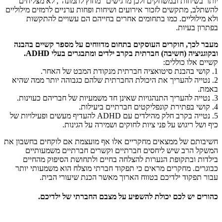
יותר בשיחות ובמשחקים ולכן מרגישים "מחוץ לתמונה", לא מצליחים
להשתלב, מתקשים לזכור אירועים ושיחות ופחות ערניים לרמזים מילוליים
ולא מילוליים. כמו בתחומים אחרים בחייהם הם עשויים להתקשות
בפתרון בעיות.
מעבר לכך, חוקרים העוסקים בתחום מדווחים על מספר קשיים בהבנה
ובקוגניציה (חשיבה) חברתית בקרב ילדים ומתבגרים בעלי
ADHD
.
קשיים אלו כוללים:
1. קושי בהבנת סיטואציה חברתית מנקודת המבט של האחר.
2. נטייה להעריך את היכולת החברתית שלהם כגבוהה יותר ממה שהיא
באמת.
3. נטייה להעריך התנהגויות שאינן חד משמעיות של חבריהם כעוינות.
4. קושי בפתירת קונפליקטים חברתיים ביעילות.
5. נטייה בקרב חלק מהילדים עם ADHD להעדיף מעשים ופעילויות של
כיף ושל ריגוש על פני ציות לחוקים ושמירה על הגינות.
חשיבותם של ממצאים מחקריים אלו אף מועצמת אם לוקחים בחשבון את
המשקל הרב שיש ליחסים חברתיים וקשרים חברתיים משמעותיים
בילדות ובתקופת הנערות להצלחה בחיים ולתחושת הסיפוק מהחיים
כבוגרים. מחקרים מראים כי תפקוד חברתי מוצלח הוא משמעותי יותר
עבור תפקוד ילדיכם בטווח הארוך מאשר הכנת שיעורי הבית.
כהורים יש לכם יכולת להשפיע על מצבם החברתי של ילדיכם.