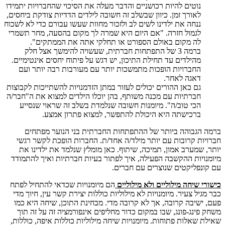
נוטים להיות רכושניים והדבר מעלה את הסיכוי שהחברויות יתמידו
לאורך זמן. כיוון שבשלב זה חשובה לילדים הדדיות צודקת ביחסים,
ננחה את ילדינו לשים לב ולזכור מחוות שעשו עבורם כדי לא לשכוח
לגמול חזרה. "אם היום היא שמרה לך מקום בהסעה, מחר תשמרי
לה מקום באולם הספורט או תחלקי אתה את הממתקים".
ברמה 3 של התפתחות חברתית, שעשויה להימשך אצל חלק
מהילדים עד תחילת התיכון, יש דגש על פיתוח יחסים אינטימיים.
החברויות הופכות מתמשכות יותר עם מעורבות רבה יותר ועם
דאגה לאחר.
גם כאן ההורים יכולים לעזור במתן הזדמנויות להשתייכות לקבוצות
חברתיות עם מכנה משותף, בהן יוכלו הילדים למצוא את ה"חבר/ה
הכי טוב/ה". מיומנות חשובה שנלמדת בשלב זה שראוי שנסייע
ברכישתה היא היכולת להתפשר, למצוא פתרון אמצע.
ברמה הגבוהה ביותר של ההתפתחות החברתית בני הנוער מפתחים
חברויות קרובות עם יותר מילד/ה אחד/ת. החברות הופכת לקשר רגשי
יותר, שמערב אמון, תמיכה, שיתוף. כאן מומלץ שנלמד את ילדינו את
מיומנויות ההקשבה הפעילה, איך לפתור בעיות חברתיות ואיך להתמודד
עם קונפליקטים שנוצרים עם חברים.
כישורי שיחה מילוליים ולא מילוליים
הם מיומנויות שכדאי להתחיל לפתח
כבר מגיל צעיר. מיומנויות לא מילוליות כוללות יצירת קשר עין, חיוך מדי
פעם, ישיבה קרובה, אך לא קרובה מדי. מבחינת התוכן, שיחה היא כמו
משחק פינג-פונג, שבו במקום כדור מחליפים אינפורמציה זה על זה תוך
שאילת שאלות פתוחות. מיומנויות שיחה מילוליות כוללות איפה, כוללות,