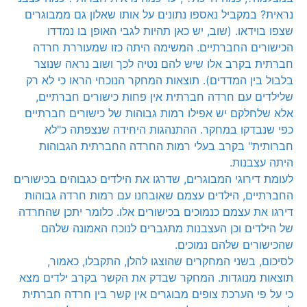
נראית? במקביל נאספו נתונים על אותו שאלון גם ממבוגרים
שצפו בוידאו. (שוב, יש כאן תהיות לגבי האופן בו נמדדו
הכישורים החברתיים. המשימה היתה כזו שמעוררת חרדה
חברתית בקרב אלו שיש להם נטיה לכך ושוב נראה שנוצר
בלבול בין המדדים). תוצאות המחקר הנוכחי הראו כי לא רק
שלילדים עם חרדה חברתית אין פחות כישורים חברתיים,
אלא שלחלקם יש אפילו רמות גבוהות של כישורים חברתיים
כפי שנבדקו במחקר. ההתנהגות היחידה שנצפתה כ"לא
חברותית" בקרב בעלי רמות החרדה החברתית הגבוהות
היתה עצבנות.
לעומת דירוגי המבוגרים, שדרגו את הילדים כגבוהים בכישורים
החברתיים, הילדים עצמם שאובחנו עם רמות חרדה גבוהות
דירגו את עצמם כנמוכים בכישורים אלו. כלומר יתכן שהחרדה
של הילדים וכן העצבנות מתגברים לנוכח האמונה שלהם
שהכישורים שלהם נמוכים.
לסיכום, בשני המחקרים שהוצגו להלן, התקבלו, כאמור,
תוצאות מנוגדות. המחקר שבדק את הקשר בקרב ילדים מצא
כי על פי הערכת צופים מבוגרים אין קשר בין חרדה חברתית