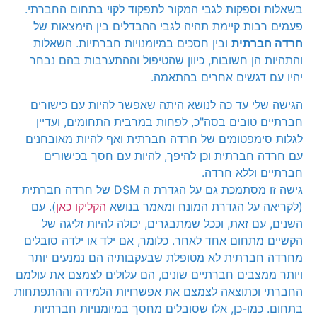
בשאלות וספקות לגבי המקור לתפקוד לקוי בתחום החברתי.
פעמים רבות קיימת תהיה לגבי ההבדלים בין הימצאות של
חרדה חברתית
ובין חסכים במיומנויות חברתיות. השאלות
והתהיות הן חשובות, כיוון שהטיפול וההתערבות בהם נבחר
יהיו עם דגשים אחרים בהתאמה.
הגישה שלי עד כה לנושא היתה שאפשר להיות עם כישורים
חברתיים טובים בסה"כ, לפחות במרבית התחומים, ועדיין
לגלות סימפטומים של חרדה חברתית ואף להיות מאובחנים
עם חרדה חברתית וכן להיפך, להיות עם חסך בכישורים
חברתיים וללא חרדה.
גישה זו מסתמכת גם על הגדרת ה DSM של חרדה חברתית
(לקריאה על הגדרת המונח ומאמר בנושא
הקליקו כאן
). עם
השנים, עם זאת, וככל שמתבגרים, יכולה להיות זליגה של
הקשיים מתחום אחד לאחר. כלומר, אם ילד או ילדה סובלים
מחרדה חברתית לא מטופלת שבעקבותיה הם נמנעים יותר
ויותר ממצבים חברתיים שונים, הם עלולים לצמצם את עולמם
החברתי וכתוצאה לצמצם את אפשרויות הלמידה וההתפתחות
בתחום. כמו-כן, אלו שסובלים מחסך במיומנויות חברתיות