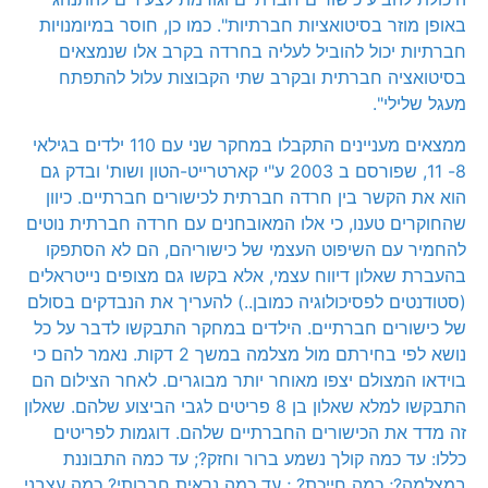
באופן מוזר בסיטואציות חברתיות". כמו כן, חוסר במיומנויות
חברתיות יכול להוביל לעליה בחרדה בקרב אלו שנמצאים
בסיטואציה חברתית ובקרב שתי הקבוצות עלול להתפתח
מעגל שלילי".
ממצאים מעניינים התקבלו במחקר שני עם 110 ילדים בגילאי
8- 11, שפורסם ב 2003 ע"י קארטרייט-הטון ושות' ובדק גם
הוא את הקשר בין חרדה חברתית לכישורים חברתיים. כיוון
שהחוקרים טענו, כי אלו המאובחנים עם חרדה חברתית נוטים
להחמיר עם השיפוט העצמי של כישוריהם, הם לא הסתפקו
בהעברת שאלון דיווח עצמי, אלא בקשו גם מצופים נייטראלים
(סטודנטים לפסיכולוגיה כמובן..) להעריך את הנבדקים בסולם
של כישורים חברתיים. הילדים במחקר התבקשו לדבר על כל
נושא לפי בחירתם מול מצלמה במשך 2 דקות. נאמר להם כי
בוידאו המצולם יצפו מאוחר יותר מבוגרים. לאחר הצילום הם
התבקשו למלא שאלון בן 8 פריטים לגבי הביצוע שלהם. שאלון
זה מדד את הכישורים החברתיים שלהם. דוגמות לפריטים
כללו: עד כמה קולך נשמע ברור וחזק?; עד כמה התבוננת
במצלמה?; כמה חייכת? ; עד כמה נראית חברותי? כמה עצבני