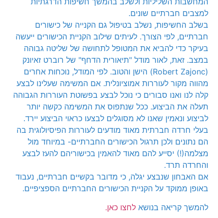
המחשבות השליליות ולשלב בהמשך חשיפות הדרגתיות
למצבים חברתיים שונים.
בשלב החשיפות, נשלב בטיפול גם הקנייה של כישורים
חברתיים, לפי הצורך. לעיתים שילוב הקניית הכישורים ייעשה
בעיקר כדי להביא את המטופל לתחושה של שליטה גבוהה
במצב. זאת, לאור מודל "תיאורית הדחף" של רוברט זאיונק
(Robert Zajonc) הישן והטוב. לפי המודל, נוכחות אחרים
מהווה מקור לעוררות אמוציונלית. אם המשימה שעלינו לבצע
קלה לנו ואנו סבורים כי נוכל לבצע בפשוטת העוררות הגבוהה
תעלה את הביצוע. ככל שנתפוס את המשימה כקשה יותר
לביצוע ונאמין שאנו לא מסוגלים לבצעו כראוי הביצוע יירד.
בעלי חרדה חברתית מאוד מודעים לעוררות הפיסיולוגית בה
הם נתונים ולכן תרגול הכישורים החברתיים- במיוחד מול
מצלמה(!) יסייע להם מאוד להאמין בכישוריהם להעז לבצע
והחרדה תרד.
אם האבחון שנבצע יגלה, כי מדובר בקשיים חברתיים, נעבוד
באופן ממוקד על הקניית הכישורים החברתיים הספציפיים.
להמשך קריאה בנושא
לחצו כאן.