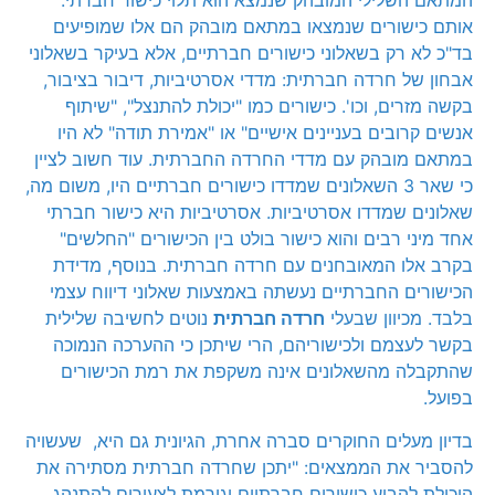
המתאם השלילי המובהק שנמצא הוא תלוי כישור חברתי.
אותם כישורים שנמצאו במתאם מובהק הם אלו שמופיעים
בד"כ לא רק בשאלוני כישורים חברתיים, אלא בעיקר בשאלוני
אבחון של חרדה חברתית: מדדי אסרטיביות, דיבור בציבור,
בקשה מזרים, וכו'. כישורים כמו "יכולת להתנצל", "שיתוף
אנשים קרובים בעניינים אישיים" או "אמירת תודה" לא היו
במתאם מובהק עם מדדי החרדה החברתית. עוד חשוב לציין
כי שאר 3 השאלונים שמדדו כישורים חברתיים היו, משום מה,
שאלונים שמדדו אסרטיביות. אסרטיביות היא כישור חברתי
אחד מיני רבים והוא כישור בולט בין הכישורים "החלשים"
בקרב אלו המאובחנים עם חרדה חברתית. בנוסף, מדידת
הכישורים החברתיים נעשתה באמצעות שאלוני דיווח עצמי
בלבד. מכיוון שבעלי
חרדה חברתית
נוטים לחשיבה שלילית
בקשר לעצמם ולכישוריהם, הרי שיתכן כי ההערכה הנמוכה
שהתקבלה מהשאלונים אינה משקפת את רמת הכישורים
בפועל.
בדיון מעלים החוקרים סברה אחרת, הגיונית גם היא, שעשויה
להסביר את הממצאים: "יתכן שחרדה חברתית מסתירה את
היכולת להביע כישורים חברתיים וגורמת לצעירים להתנהג