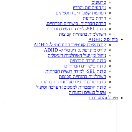
סרטונים
מן העיתונות והרדיו
הפרעות קשב וריכוז תסמינים
חרדת בחינות
חרדה חברתית. כישורים חברתיים.
סדנת SEL- למידה רגשית חברתית
השתלמות בהנחיית קבוצות
ביה"ס ל ADHD
קורס אימון קוגנטיבי התנהגותי ל- ADHD
קורס מיינדפולנס דיגיטלי ל- ADHD
ניהול זמן יעיל השתלמות דיגיטלית
סדנת חרדה חברתית
סדנת כישורים חברתיים
סדנת SEL- למידה רגשית חברתית
השתלמות בהנחיית קבוצות
סדנת סרבנות בית ספר וחרדת בחינות
סדנת התמכרות למסכים: הערכה וטיפול
טיפול בנשים ובנערות
טיפול והתערבות