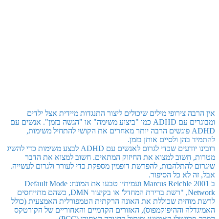
אין הרבה צירופי מילים שיכולים ליצור התנגדות מיידית אצל ילדים
ומבוגרים עם ADHD כמו "ביצוע משימה" או "הגשה בזמן". אנשים עם
ADHD פוגשים הרבה יותר מאחרים את הקושי להתחיל משימות,
להתמיד בהן ולסיים אותן בזמן.
רובינו יודעים שכדי לגרום לאנשים עם ADHD לבצע משימות כדי להשיג
מטרות, חשוב למצוא את החיזוק המתאים. חשוב למצוא את הדבר
שיגרום להתלהבות, להפרשת דופמין מספקת כדי לעורר ולגרום לעשייה.
אבל, זה לא כל הסיפור.
ב 2001 Marcus Reichle ועמיתיו טבעו את המונח: Default Mode
Network, "רשת ברירת המחדל' או בקיצור DMN, כשהם מתייחסים
לרשת מוחית שכוללת את האונה הרקתית הטמפורלית האמצעית (כולל
האמיגדלה וההיפוקמפוס), האזורים הקדמיים והאחוריים של הקורטקס
הפרה-פרונטלי האמצעי ופיתול החגורה האחורי (PCC).