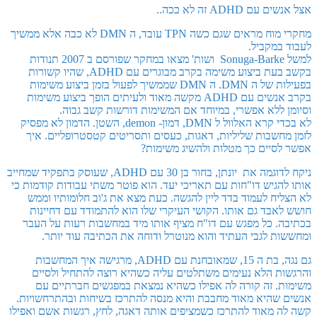
אצל אנשים עם ADHD זה לא ככה..
מחקרי מוח מראים שגם כשה TPN עובד, ה DMN לא כבה אלא ממשיך
לעבוד במקביל.
למשל Sonuga-Barke ושות' מצאו במחקר שפורסם ב 2007 תנודות
בקשב בעת ביצוע משימה בקרב מבוגרים עם ADHD, שהיו קשורות
בפעילות של ה DMN. ה DMN שממשיך לפעול בזמן ביצוע משימות
בקרב אנשים עם ADHD מקשה מאוד ולעיתים הופך ביצוע משימות
וסיומן ללא אפשרי, במיוחד אם המשימות דורשות קשב גבוה.
לא בכדי קרא האלוול ל DMN, דמון- demon, השטן. הדמון לא מפסיק
לזמן מחשבות שליליות, דאגות, כעסים ותסריטים קטסטרופליים. איך
אפשר לסיים כך מטלות ולהשיג משימות?
ניקח לדוגמה את יונתן, בחור בן 30 עם ADHD, שעוסק בתפקיד שמחייב
אותו להגיש דו"חות עם תאריכי יעד. הוא פוטר משתי עבודות קודמות כי
לא הצליח לעמוד בדד ליין להגשה. כעת מצא את ג'וב חלומותיו וממש
חושש לאבד גם אותו. הקושי העיקרי שלו הוא להתמודד עם דחיינות
בכתיבה. כל מפגש עם דו"ח מציף אותו מיד במחשבות רעות על העבר
ומחששות לגבי העתיד והוא מנוטרל ודוחה את הכתיבה עוד יותר.
גם נגה, בת ה 15, שמאובחנת עם ADHD, מרגישה איך המחשבות
והרגשות הלא נעימים משתלטים עליה כשהיא רוצה להתחיל ולסיים
משימות. זה קורה לה אפילו כשהיא נמצאת במפגשים חברתיים עם
אנשים שהיא מאוד מחבבת והיא מנסה להתרכז בשיחות ובהתרחשויות.
קשה לה מאוד להתרכז כשמציפים אותה דאגה, לחץ, רגשות אשם ואפילו