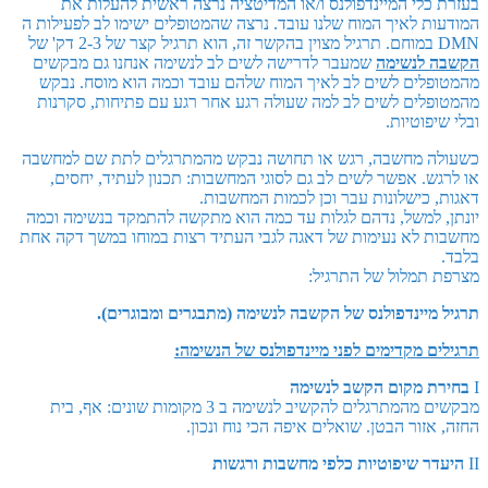
בעזרת כלי המיינדפולנס ו/או המדיטציה נרצה ראשית להעלות את
המודעות לאיך המוח שלנו עובד. נרצה שהמטופלים ישימו לב לפעילות ה
DMN במוחם. תרגיל מצוין בהקשר זה, הוא תרגיל קצר של 2-3 דק' של
הקשבה לנשימה
שמעבר לדרישה לשים לב לנשימה אנחנו גם מבקשים
מהמטופלים לשים לב לאיך המוח שלהם עובד וכמה הוא מוסח. נבקש
מהמטופלים לשים לב למה שעולה רגע אחר רגע עם פתיחות, סקרנות
ובלי שיפוטיות.
כשעולה מחשבה, רגש או תחושה נבקש מהמתרגלים לתת שם למחשבה
או לרגש. אפשר לשים לב גם לסוגי המחשבות: תכנון לעתיד, יחסים,
דאגות, כישלונות עבר וכן לכמות המחשבות.
יונתן, למשל, נדהם לגלות עד כמה הוא מתקשה להתמקד בנשימה וכמה
מחשבות לא נעימות של דאגה לגבי העתיד רצות במוחו במשך דקה אחת
בלבד.
מצרפת תמלול של התרגיל:
תרגיל מיינדפולנס של הקשבה לנשימה (מתבגרים ומבוגרים).
תרגילים מקדימים לפני מיינדפולנס של הנשימה:
I
בחירת מקום הקשב לנשימה
מבקשים מהמתרגלים להקשיב לנשימה ב 3 מקומות שונים: אף, בית
החזה, אזור הבטן. שואלים איפה הכי נוח ונכון.
II
היעדר שיפוטיות כלפי מחשבות ורגשות