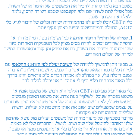
המחשבות והרגשות השליליים ומול הסכמות השליליות.
בשלב הבא נלמד לזהות ולהכיר את המשפטים של הדמון או של השדון,
נוכל אפילו לתת לשדון שם ולפי הקונספט שטבע ריצ'רד קרסון, נלמד
"לאלף את השדון" שלנו.
כלי ה CBT יוכלו לסייע לנו בהתמודדות ישירה וכלים של חיבור לגוף, כלי
הACT, החמלה והמיינדפולנס יסייעו באופן עקיף יותר.
1
.
למידה של תרגילי הרפיה והרגעה
כמו נשימות בטן, דמיון מודרך או
הרפיית שרירים יכולים להיות בסיס מצוין לכל הטכניקות האחרות כיוון
שהן מרגיעות מיידית את השדון, גם אם לפרק זמן קצר ומאפשרות המשך
למידה של הכלים האחרים.
2
. מכאן ניתן להמשיך ללמידה של
חשיבה יעילה לפי ה
CBT
הקלאסי
עם
למידת כלים כמו תשאול סוקראטי כדי לגבש מחשבות יעילות. "החברה
אמנם ריכלה עלי, אך בסה"כ לא אמרה דברים כ"כ נוראיים והיא בדרך
כלל מאוד אכפתית כלפי וכיף לי אתה". " אני יכולה לסלוח לה".
כלי מאוד יעיל מעולם ה CBT הקלסי הוא גיבוש של משפט אומץ או
משפט מנטרה שנוכל "לשלוף" בעת צרה. את משפט האומץ מגבשים
במפגש טיפולי, לאחר שנעשתה עבודה של זיהוי טיפוסי אירועים שחוזרים
על עצמם שמפעילים שוב ושוב את אותן מחשבות לא יעילות, רגשות
שליליים והתנהגויות לא מקדמות.
מדובר בטכניקה של סיעור מוחות של משפטים יעילים מול נושא שהדמון
שלנו "אוהב" להיטפל אליו שוב ושוב. למשל: "החברים שלי לא באמת
אוהבים אותי, אחרת לא היו מרכלים עלי או מתעלמים ממני אף פעם".
מול המשפט הזה נעלה יחד עם המטופלים רעיונות למשפטי אומץ: