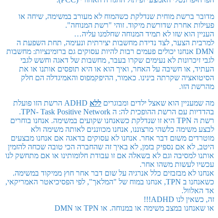
מדובר ברשת מוחית שנדלקת כשהמוח לא מעורב במשימה, שיחה או
פעילות אחרת שדורשת מיקוד. זוהי "רשת המנוחה".
העניין הוא שזו לא תמיד המנוחה שחלמנו עליה…
למרבית הצער, לצד נדידת מחשבות יצירתית ונעימה, תחת השפעת ה
DMN אנחנו יכולים פעמים רבות להיות עסוקים גם ברומינציות: מחשבות
לגבי זיכרונות לא נעימים שקרו בעבר, מחשבות של דאגה וחשש לגבי
העתיד, או חשיבה על האחר, ואיך הוא או היא תופסים אותנו או את
הסיטואציה שקרתה בינינו. כאמור, ההיפקמפוס והאמיגדלה הם חלק
מהרשת הזו.
מה שמעניין הוא שאצל ילדים ומבוגרים
ללא
ADHD הרשת הזו פועלת
בהדדיות עם הרשת ההופכית לה: ה TPN- Task Positive Network.
רשת ה TPN היא זו שנדלקת כשאנחנו שקועים במשימה. אנחנו בוחרים
לבצע משימה כלשהי מרצוננו, אנחנו מכווננים לאותה משימה ולא
מוטרדים משום דבר אחר. אנחנו לא עסוקים בדאגה אם אנחנו מבצעים
היטב, לא אם נספיק בזמן, לא באיך זה שהחברה הכי טובה שכחה להזמין
אותנו למסיבה וגם לא בשאלה אם זו עבודת חלומותינו או אם מתחשק לנו
עכשיו לעשות משהו אחר.
אנחנו לא מבזבזים כלל אנרגיה על שום דבר אחר חוץ ממיקוד במשימה.
כשאנחנו ב TPN, אנחנו במוח של "המלאך", לפי הפסיכיאטר האמריקאי,
אד האלוול.
זה, כשאין לנו ADHD!!!
או שאנחנו במצב משימה או במנוחה. או TPN או DMN