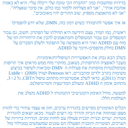
בדידות ומחשבות כמו: "החברה הכי טובה שלי ריכלה עליי. היא לא באמת
אוהבת אותי", "אני לא מצליחה ללמוד כמו כולם. אין סיכוי שאצליח".
"אני לא מתאמצת מספיק. שוב ההורים יהיו מאוכזבים".
אז איך אפשר להתמודד כשיש דמון כזה, DMN, שלא יודע להפסיק?
ראשית, כמו תמיד, עצם הידיעה היא תחילתו של הפתרון. חשוב, גם עבור
המטפלים וגם עבור המטופלים והמתאמנים להבין את הייחודיות הזו של
מוח עם ADHD ואיך היא משפיעה על התפקוד ולשלב הסברים על
DMN כחלק מהפסיכו-חינוך על ADHD.
בשלב הבא נבחן את האפשרויות הטיפוליות/אימוניות.
מעבר לאופציה התרופתית, (שאגב, מחקרי מוח ממש מראים איך תרופות
סטימולנטיות מווסתות את פעילות ה DMN ומביאות לשיפור בביצוע
משימות בקרב ילדים ומתבגרים, ראו Peterson ושות' (2009) ו Liddle
ושות' (2011)), כדאי לשלב אסטרטגיות מתחום טיפול הCBT, גל 2 ו 3,
מתחום אימון ה ADHD ומעולם המדיטציה והמיינדפולנס.
למעשה, מודל האימון הקוגניטיבי התנהגותי ל ADHD משלב את
העולמות הללו.
הכלים האימוניים מסייעים בהגדרת ערכים, חזון או עצמי עתידי כדי להוות
מצפן שמתווה את הכיוון והדרך בה רוצים לצעוד. מכאן יוצאים להגדרת
מטרות, יעדים ובניית תכנית פעולה עם לוחות זמנים. הגדרות ברורות של
הערכים, המטרות ותוכנית הפעולה הם עוגנים שמשמשים כמגדלור מול