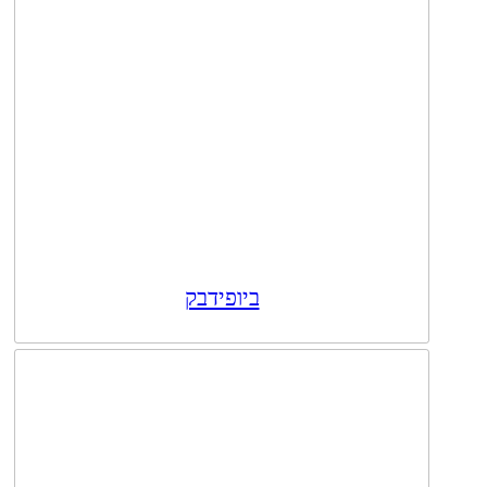
ביופידבק