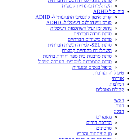
סדנת SEL- למידה רגשית חברתית
השתלמות בהנחיית קבוצות
ביה"ס ל ADHD
קורס אימון קוגנטיבי התנהגותי ל- ADHD
קורס מיינדפולנס דיגיטלי ל- ADHD
ניהול זמן יעיל השתלמות דיגיטלית
סדנת חרדה חברתית
סדנת כישורים חברתיים
סדנת SEL- למידה רגשית חברתית
השתלמות בהנחיית קבוצות
סדנת סרבנות בית ספר וחרדת בחינות
סדנת התמכרות למסכים: הערכה וטיפול
טיפול בנשים ובנערות
טיפול והתערבות
אודותי
המלצות
קהילת מטפלים
ראשי
חנות
הבלוג
מאמרים
הדרכת הורים
סרטונים
מן העיתונות והרדיו