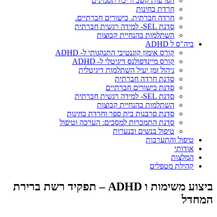
הפרעות קשב וריכוז תסמינים
חרדת בחינות
חרדה חברתית. כישורים חברתיים.
סדנת SEL- למידה רגשית חברתית
השתלמות בהנחיית קבוצות
ביה"ס ל ADHD
קורס אימון קוגנטיבי התנהגותי ל- ADHD
קורס מיינדפולנס דיגיטלי ל- ADHD
ניהול זמן יעיל השתלמות דיגיטלית
סדנת חרדה חברתית
סדנת כישורים חברתיים
סדנת SEL- למידה רגשית חברתית
השתלמות בהנחיית קבוצות
סדנת סרבנות בית ספר וחרדת בחינות
סדנת התמכרות למסכים: הערכה וטיפול
טיפול בנשים ובנערות
טיפול והתערבות
אודותי
המלצות
קהילת מטפלים
ביצוע משימות ו ADHD – תפקיד רשת ברירת
המחדל