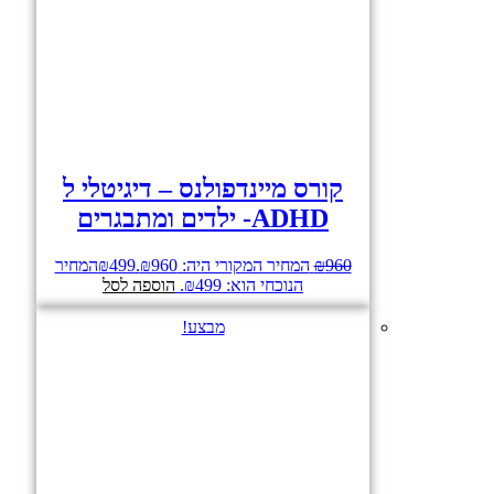
קורס מיינדפולנס – דיגיטלי ל
ADHD- ילדים ומתבגרים
960
₪
המחיר המקורי היה: ₪960.
499
₪
המחיר
הנוכחי הוא: ₪499.
הוספה לסל
מבצע!