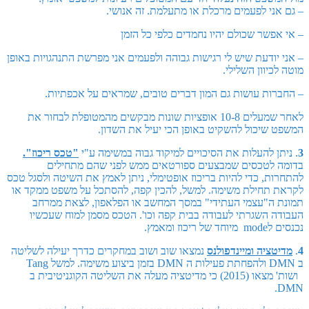
– גם אני לפעמים מרכלת או מתעלמת. זה אנושי.
– אי אפשר שכולם יהיו נחמדים כלפי כל הזמן
– אני יודעת שיש לי רגישות גבוהה ולפעמים אני מפרשת התנהגויות באופן
מוטה לכיוון השלילי.
– החברות עושות גם המון דברים טובים, שמראים על אכפתיות.
לאחר שמעלים 10-8 אופציות שונות מבקשים מהמטופלת לבחור את
המשפט שיכול להשקיט באופן הכי יעיל את השדון.
3
. ניתן להעלות את הסיכויים למיקוד גבוה במשימה ע"י
"טכס ריכוז".
בדומה לטכסים שמבצעים ספורטאים ממש לפני שהם מתחילים
להתחרות, כדי להיות בריכוז אופטימלי, ניתן לאמץ את השיטה ולסגל טכס
לקראת תחילת משימה. למשל, להכין קפה, להסתכל על משפט ממקד או
תמונת ה"עצמי העתידי" במסך המחשב או הפלאפון, לצאת ממרחב
העבודה השגרתי לעבודה בבית קפה וכו'. הטכס מסמן למוח שעכשיו
נכנסים לmode מיוחד של ריכוז ומאמץ.
4
.
מדיטציה ומיינדפולנס
נמצאו שוב ושוב במחקרים כדרך יעילה לשליטה
ב DMN ולהפחתת פעילות ה DMN בזמן ביצוע משימה. למשל Tang
ושות' מצאו (2015) כי מדיטציה מעלה את השליטה הקוגניטיבית ב
DMN.