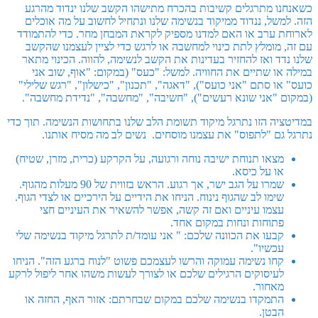
כשאנחנו מתרגלים קשיבות בהכרח מתישהו הקשב שלנו ינדוד מהרגע
הזה. למשל, ננדוד ממיקוד בנשימה שלנו ונתחיל לחשוב על מה אוכלים
לארוחת ערב או האם למדנו מספיק לקראת המבחן מחר. כדי להתמודד
עם זה, מומלץ לתת כינוי למחשבה או לרגש כדי לציין לעצמנו שהקשב
שלנו נדד ואז להחזיר בעדינות את הקשב לנשימה, להווה. הכינוי מתאר
במילה או שתיים את החוויה. למשל: "כעס" (במקום: "אוף, שוב אני
כועס" או סתם "אני כועס"), "דאגה", "תכנון", "כישלון", "רגש שלילי"
(במקום "אני שונא רעשים"), "חשיבה", "מחשבה", "נדידת מחשבה".
במדיטציה הזו נתרגל מיקוד תשומת הלב שלנו בתחושות הנשימה. תוך כדי
נתרגל גם "לתפוס" את עצמנו מוסחים. נשים לב מה מסיח אותנו.
מצאו תנוחת ישיבה נוחה ורגועה, על הקרקע (כרית, מזרן, שטיח)
או על כיסא.
שמרו על הגב ישר, אך רגוע. הראש בזווית של 90 מעלות מהגוף.
שימו לב שהגוף נינוח. הניחו את הידיים על הירכיים או לצדי הגוף.
עצמו עיניים ואם זה קשה, אפשר להשאיר את העיניים חצי
פתוחות ונחות במקום אחד.
קבעו את הכוונה שלכם: " אני עומד/ת לתרגל מיקוד בנשימה שלי
עכשיו".
קחו נשימה עמוקה והרשו לעצמכם פשוט "לנוח ברגע הזה". הניחו
לעיסוקים הרגילים שלכם או לצורך לעשות משהו אחר ליפול לרקע
מאחור.
התמקדו בנשימה שלכם במקום שבחרתם: אזור האף, החזה או
הבטן.