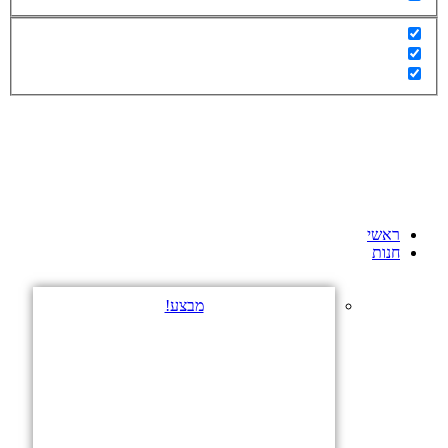
ראשי
חנות
מבצע!