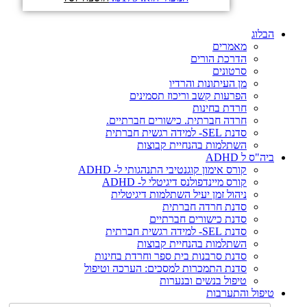
הבלוג
מאמרים
הדרכת הורים
סרטונים
מן העיתונות והרדיו
הפרעות קשב וריכוז תסמינים
חרדת בחינות
חרדה חברתית. כישורים חברתיים.
סדנת SEL- למידה רגשית חברתית
השתלמות בהנחיית קבוצות
ביה"ס ל ADHD
קורס אימון קוגנטיבי התנהגותי ל- ADHD
קורס מיינדפולנס דיגיטלי ל- ADHD
ניהול זמן יעיל השתלמות דיגיטלית
סדנת חרדה חברתית
סדנת כישורים חברתיים
סדנת SEL- למידה רגשית חברתית
השתלמות בהנחיית קבוצות
סדנת סרבנות בית ספר וחרדת בחינות
סדנת התמכרות למסכים: הערכה וטיפול
טיפול בנשים ובנערות
טיפול והתערבות