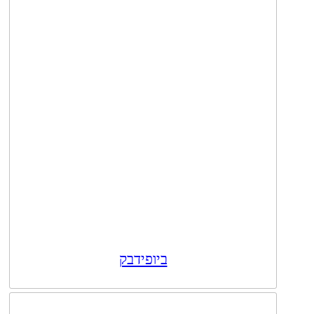
ביופידבק