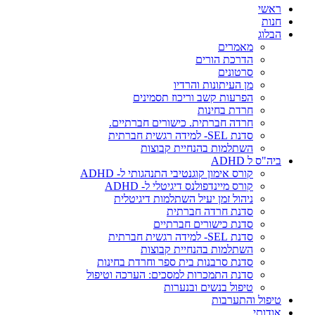
ראשי
חנות
הבלוג
מאמרים
הדרכת הורים
סרטונים
מן העיתונות והרדיו
הפרעות קשב וריכוז תסמינים
חרדת בחינות
חרדה חברתית. כישורים חברתיים.
סדנת SEL- למידה רגשית חברתית
השתלמות בהנחיית קבוצות
ביה"ס ל ADHD
קורס אימון קוגנטיבי התנהגותי ל- ADHD
קורס מיינדפולנס דיגיטלי ל- ADHD
ניהול זמן יעיל השתלמות דיגיטלית
סדנת חרדה חברתית
סדנת כישורים חברתיים
סדנת SEL- למידה רגשית חברתית
השתלמות בהנחיית קבוצות
סדנת סרבנות בית ספר וחרדת בחינות
סדנת התמכרות למסכים: הערכה וטיפול
טיפול בנשים ובנערות
טיפול והתערבות
אודותי