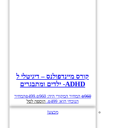
קורס מיינדפולנס – דיגיטלי ל
ADHD- ילדים ומתבגרים
960
₪
המחיר המקורי היה: ₪960.
499
₪
המחיר
הנוכחי הוא: ₪499.
הוספה לסל
מבצע!