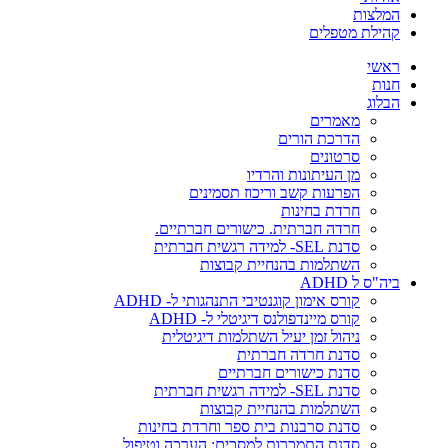
המלצות
קהילת מטפלים
ראשי
חנות
הבלוג
מאמרים
הדרכת הורים
סרטונים
מן העיתונות והרדיו
הפרעות קשב וריכוז תסמינים
חרדת בחינות
חרדה חברתית. כישורים חברתיים.
סדנת SEL- למידה רגשית חברתית
השתלמות בהנחיית קבוצות
ביה"ס ל ADHD
קורס אימון קוגנטיבי התנהגותי ל- ADHD
קורס מיינדפולנס דיגיטלי ל- ADHD
ניהול זמן יעיל השתלמות דיגיטלית
סדנת חרדה חברתית
סדנת כישורים חברתיים
סדנת SEL- למידה רגשית חברתית
השתלמות בהנחיית קבוצות
סדנת סרבנות בית ספר וחרדת בחינות
סדנת התמכרות למסכים: הערכה וטיפול