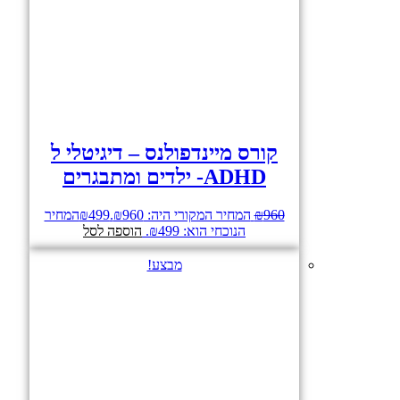
קורס מיינדפולנס – דיגיטלי ל
ADHD- ילדים ומתבגרים
960
₪
המחיר המקורי היה: ₪960.
499
₪
המחיר
הנוכחי הוא: ₪499.
הוספה לסל
מבצע!