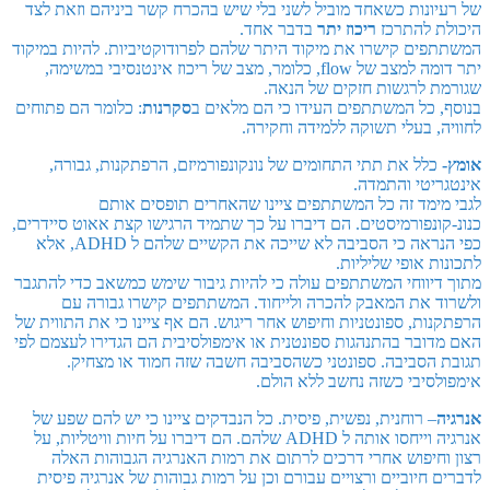
של רעיונות כשאחד מוביל לשני בלי שיש בהכרח קשר ביניהם וזאת לצד
היכולת להתרכז
ריכוז יתר
בדבר אחד.
המשתתפים קישרו את מיקוד היתר שלהם לפרודוקטיביות. להיות במיקוד
יתר דומה למצב של flow, כלומר, מצב של ריכוז אינטנסיבי במשימה,
שגורמת לרגשות חזקים של הנאה.
בנוסף, כל המשתתפים העידו כי הם מלאים ב
סקרנות
: כלומר הם פתוחים
לחוויה, בעלי תשוקה ללמידה וחקירה.
אומץ-
כלל את תתי התחומים של נונקונפורמיזם, הרפתקנות, גבורה,
אינטגריטי והתמדה.
לגבי מימד זה כל המשתתפים ציינו שהאחרים תופסים אותם
כנונ-קונפורמיסטים. הם דיברו על כך שתמיד הרגישו קצת אאוט סיידרים,
כפי הנראה כי הסביבה לא שייכה את הקשיים שלהם ל ADHD, אלא
לתכונות אופי שליליות.
מתוך דיווחי המשתתפים עולה כי להיות גיבור שימש כמשאב כדי להתגבר
ולשרוד את המאבק להכרה ולייחוד. המשתתפים קישרו גבורה עם
הרפתקנות, ספונטניות וחיפוש אחר ריגוש. הם אף ציינו כי את התווית של
האם מדובר בהתנהגות ספונטנית או אימפולסיבית הם הגדירו לעצמם לפי
תגובת הסביבה. ספונטני כשהסביבה חשבה שזה חמוד או מצחיק.
אימפולסיבי כשזה נחשב ללא הולם.
אנרגיה
– רוחנית, נפשית, פיסית. כל הנבדקים ציינו כי יש להם שפע של
אנרגיה וייחסו אותה ל ADHD שלהם. הם דיברו על חיות וויטליות, על
רצון וחיפוש אחרי דרכים לרתום את רמות האנרגיה הגבוהות האלה
לדברים חיוביים ורצויים עבורם וכן על רמות גבוהות של אנרגיה פיסית