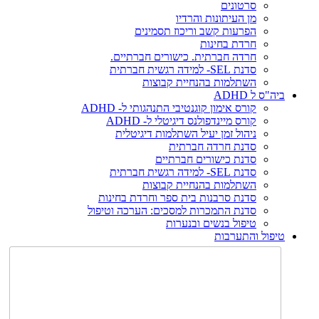
סרטונים
מן העיתונות והרדיו
הפרעות קשב וריכוז תסמינים
חרדת בחינות
חרדה חברתית. כישורים חברתיים.
סדנת SEL- למידה רגשית חברתית
השתלמות בהנחיית קבוצות
ביה"ס ל ADHD
קורס אימון קוגנטיבי התנהגותי ל- ADHD
קורס מיינדפולנס דיגיטלי ל- ADHD
ניהול זמן יעיל השתלמות דיגיטלית
סדנת חרדה חברתית
סדנת כישורים חברתיים
סדנת SEL- למידה רגשית חברתית
השתלמות בהנחיית קבוצות
סדנת סרבנות בית ספר וחרדת בחינות
סדנת התמכרות למסכים: הערכה וטיפול
טיפול בנשים ובנערות
טיפול והתערבות