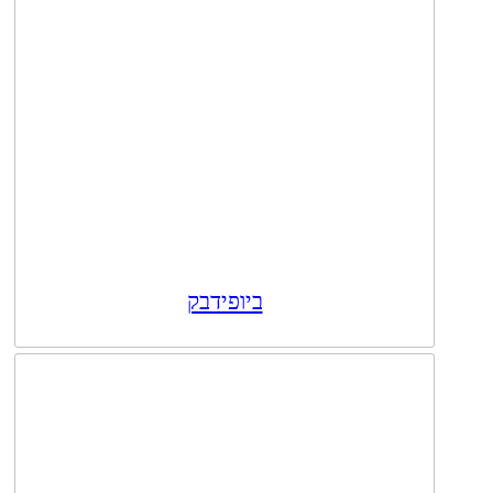
ביופידבק