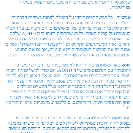
שמאפשרת להם להרגיש צעירים יותר מבני גילם ולעסוק בעילות
ספורטיבית.
אנושיות
– כל המשתתפים דיווחו על היכולת לפתוח בשיחות חברתיות
בקלות יחסית וכן דיווחו על עמדה חיובית ועל עניין באחרים. גם הומור
דווח כחלק בלתי נפרד בחייהם של המשתתפים. הם דיברו גם על הקבלה
העצמית ועל קבלת האחר. כל המשתתפים דיווחו כי ה ADHD שלהם
הפך אותם ליותר רגישים, לבעלי יכולת לזהות רגשות גם שלהם וגם של
אחרים. אחד המשתתפים התייחס גם "לרכבת ההרים הרגשית" ואמר כי
אמנם יש את הרגשות העוצמתיים הלא נעימים, אך גם את התענוג
העצום מעוצמות גבוהות של רגשות חיוביים, כולל התלהבות והתרגשות.
חוסן-
כאן המשתתפים התייחסו לאסטרטגיות בהן הם השתמשו כדי
להתמודד עם הסימפטומים של ה ADHD. הם למדו למשל לפתח וויסות
עצמי. אחד המשתתפים תיאר זאת כך: "למצוא את האיזון בין לא להיות
יותר מדי בעוררות לבין לא להיות משועמם. ללמוד וללמד את עצמך איך
ללכת על החבל הדק הזה. מסתבר שדווקא בגלל הקשיים המולדים
הנבדקים לימדו את עצמם או למדו בטיפול טכניקות לוויסות קוגניטיבי,
רגשי והתנהגותי. הם דיווחו כי מה שעזר להם למצוא את האיזון ולפתח
חוסן היה פסיכו-חינוך, מיינדפולנס, סובלימציה, מיומנויות ארגון וניהול זמן
ועוד.
התרוממות רוח/התעלות
–
הערכה של יופי ומצוינות הוא מושג חדש
בפסיכולוגיה חיובית שמתייחס ליכולת לשים לב ליופי או כישרון בסביבה
ולהרגיש התפעלות, התרוממות והערכה או הערצה. היכולת הזו נמצאה