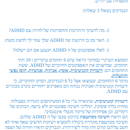
משפחות עם ילדים.
הנבדקים נשאלו 3 שאלות:
מה לדעתך היתרונות והחסרונות של להיות עם ADHD?
תאר זמן בו הרגשת שה ADHD שלך עוזר לך להשיג משהו.
לאלו אספקטים של ה ADHD תגעגע אם הם ייעלמו?
הממצא העיקרי במחקר הראה שיש 6 תחומים עיקריים ו 19 תתי
תחומים, שמייצגים את האספקטים החיוביים של ADHD. ששת
התחומים הם:
דינמיות קוגניטיבית, אומץ, אנרגיה, אנושיות, חוסן נפשי
והתעלות.
מתוך 6 התחומים, שנמצאו אצל כל 6 הנבדקים, הסיקו החוקרים, כי
דינמיות קוגניטיבית ואנרגיה גבוהה הם מאפיינים ייחודיים בקרב מבוגרים
עם ADHD.
דינמיות קוגניטיבית
,
שתוארה ע"י כל 6 המשתתפים הוגדרה כפעילות
מוחית בלתי פוסקת, תהליכי חשיבה ספונטניים ולא ברצף, הבזקים של
דימויים, וכן אפיזודות של מיקוד מנטלי אינטנסיבי.
הם תיארו
חשיבה מסתעפת
כהיבט טבעי של ה ADHD שלהם.
חשיבה מסתעפת מוגדרת כיכולת להמציא רעיונות חדשים שאף אחד לא
חשב עליהם קודם וזהו מדד ליצירתיות. הנבדקים תיארו חוויות של הצפה