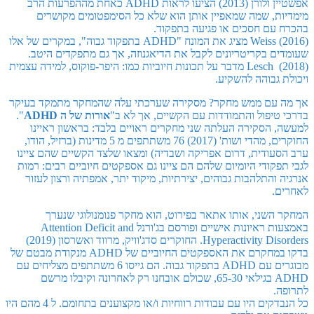
אפשטיין ולורן (2013) הציעו לראות
ADHD כאחת מההפרעות הרב
מימדיות, שמה שמאפיין אותן הוא שלא כל הסימפטומים מקושרים
בהכרח עם חסכים או פגיעה בתפקוד.
Weiss (2016) מציג את המונח "ADHD בתפקוד גבוה", במקרים של אלו
שעומדים בקריטריונים לקבל את הדיאגנוזה, אך גם מתפקדים היטב.
Lesch (2018) מדבר על תכונות חיוביות כמו: היפר-פוקוס, למידה עצמית
ויכולת גבוהה להשקיע.
אך מה עם ממש מחקר? מסקירה שערכתי עלה שהמחקר מתמקד בעיקר
בדרכי טיפול והתמודדות עם הקשיים, אך לא ב"
אורות של ה
ADHD
".
למעשה, הסקירה העלתה שני מחקרים ראויים בלבד: בראשון ראיינו
החוקרים, מהדי ושות' (2017) 76 משתתפים מ 5 מדינות (ברזיל, הודו,
ערב הסעודית, דרום אפריקה ושבדיה) ומצאו שלצד הקשיים שהם ציינו
לגבי תפקודי היומיום שלהם הם ציינו גם אספקטים חיוביים רבים: רמות
אנרגיה והתלהבות גבוהים, יצירתיות, מיקוד יתר, אמפתיה ורצון לעזור
לאחרים.
המחקר השני, אותו אתאר בפירוט, הוא מחקר פנומנולוגי שנערך
באמצעות ראיונות אישיים ופורסם בג'ורנל Attention Deficit and
Hyperactivity Disorders. החוקרים סדג'וויק, מרווד ואשרסון (2019)
בדקו במחקרם את האספקטים החיוביים של ADHD מנקודת מבטם של
מבוגרים עם ADHD בתפקוד גבוה. הם גייסו 6 משתתפים מצליחים עם
ADHD בגילאי 65-30, שכולם אובחנו רק לאחרונה וקיבלו מרשם
לתרופה.
כל הנבדקים היו עם עבודות רווחיות ו/או מקצוענים בתחומם. ל 4 מהם היו