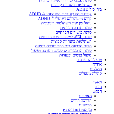
סדנת SEL- למידה רגשית חברתית
השתלמות בהנחיית קבוצות
ביה"ס ל ADHD
קורס אימון קוגנטיבי התנהגותי ל- ADHD
קורס מיינדפולנס דיגיטלי ל- ADHD
ניהול זמן יעיל השתלמות דיגיטלית
סדנת חרדה חברתית
סדנת כישורים חברתיים
סדנת SEL- למידה רגשית חברתית
השתלמות בהנחיית קבוצות
סדנת סרבנות בית ספר וחרדת בחינות
סדנת התמכרות למסכים: הערכה וטיפול
טיפול בנשים ובנערות
טיפול והתערבות
אודותי
המלצות
קהילת מטפלים
ראשי
חנות
הבלוג
מאמרים
הדרכת הורים
סרטונים
מן העיתונות והרדיו