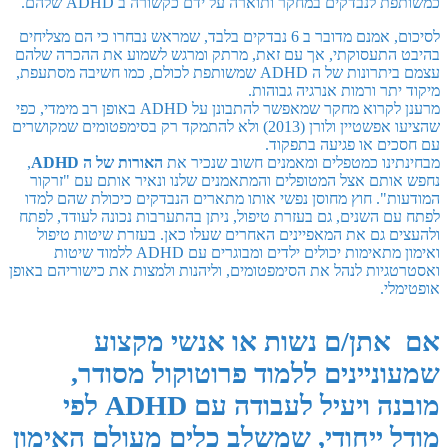
כמשותפת לנבדקים במחקר ותוארה על ידם כקשורה ב ADHD שלהם.
לסיכום, אמנם מדובר ב 6 נבדקים בלבד, שמראש נבחרו כי הם מצליחים
בהיבט התעסוקתי, אך עם זאת, מרתק ומרגש לשמוע את ההכרה שלהם
עצמם ביתרונות של ה ADHD שמשותפת לכולם, כמו חשיבה מסתעפת,
מיקוד יתר ורמות אנרגיה גבוהות.
מרענן לקרוא מחקר שמאפשר להתבונן על ADHD באופן רב מימדי, כפי
שהציעו אפשטיין ולורן (2013) ולא להתמקד רק בסימפטומים שמקושרים
עם חסכים או פגיעה בתפקוד.
מבחינתינו כמטפלים ומאמנים חשוב שנכיר את
האורות של ה ADHD
,
נחפש אותם אצל המטופלים והמתאמנים שלנו ונאיר אותם עם "זרקור
המודעות". חוץ מחוסן נפשי אותו מתארים הנבדקים כיכולת שהם למדו
לפתח עם השנים, גם בעזרת טיפול, ניתן בהתערבות נכונה לעודד, לפתח
ולהעצים גם את המאפיינים האחרים שעלו כאן. בעזרת שיטות טיפול
ואימון מתאימות יכולים ילדים ומבוגרים עם ADHD ללמוד שיטות
ואסטרטגיות לנהל את הסימפטומים, וליהנות ולמצות את כישוריהם באופן
אופטימלי.
אם אתן/ם נשות או אנשי מקצוע
שמעוניינים ללמוד פרוטוקול מסודר,
מובנה ויעיל לעבודה עם ADHD לפי
מודל ייחודי, שמשלב כלים מעולם האימון