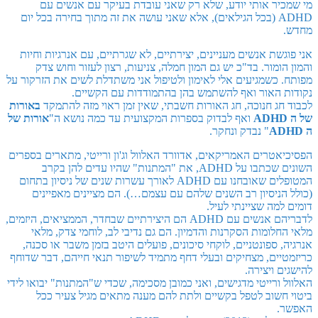
מי שמכיר אותי יודע, שלא רק שאני עובדת בעיקר עם אנשים עם
ADHD (בכל הגילאים), אלא שאני עושה את זה מתוך בחירה בכל יום
מחדש.
אני פוגשת אנשים מעניינים, יצירתיים, לא שגרתיים, עם אנרגיות וחיות
והמון הומור. בד"כ יש גם המון חמלה, צניעות, רצון לעזור וחוש צדק
מפותח. כשמגיעים אלי לאימון ולטיפול אני משתדלת לשים את הזרקור על
נקודות האור ואף להשתמש בהן בהתמודדות עם הקשיים.
לכבוד חג חנוכה, חג האורות חשבתי, שאין זמן ראוי מזה להתמקד
באורות
של ה
ADHD
ואף לבדוק בספרות המקצועית עד כמה נושא ה"
אורות של
ה
ADHD
" נבדק ונחקר.
הפסיכיאטרים האמריקאים, אדוורד האלוול וג'ון ורייטי, מתארים בספרים
השונים שכתבו על ADHD, את "המתנות" שהיו עדים להן בקרב
המטופלים שאובחנו עם ADHD לאורך עשרות שנים של ניסיון בתחום
(כולל הניסיון רב השנים שלהם עם עצמם…). הם מציינים מאפיינים
דומים למה שציינתי לעיל.
לדבריהם אנשים עם ADHD הם היצירתיים שבחדר, הממציאים, היזמים,
מלאי החלומות הסקרנות והדמיון. הם גם נדיבי לב, לוחמי צדק, מלאי
אנרגיה, ספונטניים, לוקחי סיכונים, פועלים היטב בזמן משבר או סכנה,
כריזמטיים, מצחיקים ובעלי דחף מתמיד לשיפור תנאי חייהם, דבר שדוחף
להישגים ויצירה.
האלוול ורייטי מדגישים, ואני כמובן מסכימה, שכדי ש"המתנות" יבואו לידי
ביטוי חשוב לטפל בקשיים ולתת להם מענה מתאים מגיל צעיר ככל
האפשר.