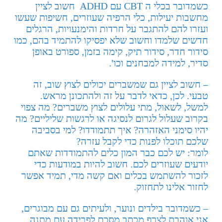
כשמדובר בכלי ה CBT עם ADHD חשוב לציין
מחשבות יעילות, כלי הרפיה שעוזרים, חשיפות שעשו
ועזרו להם להתגבר על חרדות והימנעויות, הרגלים
חדשים שלמדו וחשוב שלא יפסיקו להתמיד בהם, כמו
סידור חדר, סידור תיק, קימה בזמן, ספורט באופן
סדיר, למידה למבחנים וכו'.
– חשוב לציין גם שמשברים יכולים לצוץ שוב, זה
טבעי. לכן, כדאי לדבר על זה ולהתכונן מראש.
למשל, לשאול, מתי עלולים לצוץ משברים? מה צפוי
בקרוב שעלול לגרום לנסיגה או לרגשות שליליים? מה
יהיו סימני האזהרה? איך תתמודדו? למי בסביבה
שלכם תוכלו לפנות כדי לקבל עזרה?
לומר: יש לכם כבר המון כלים להתמודדות שאתם
יודעים שעוזרים לכם. חשוב להיות במודעות כדי
לזכור להשתמש בכלים ואם קשה מדי, תמיד אפשר
לחזור אלינו לתחזוק.
– כשמדובר בילדים ונוער, ולעיתים גם עם מבוגרים,
אני אוהבת לצרף מכתב מסכם לפרידה עם מתנה