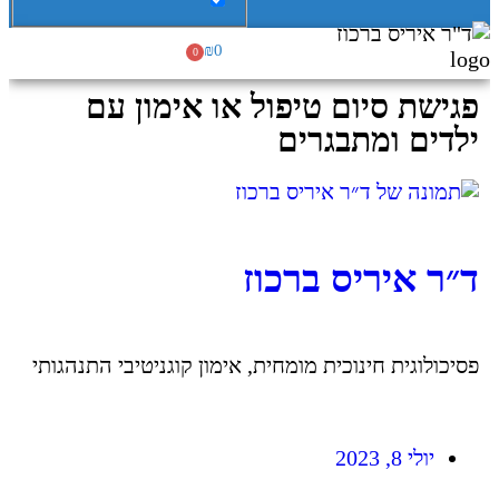
₪
0
0
פגישת סיום טיפול או אימון עם
ילדים ומתבגרים
ביה"ס ל ADHD
קהילת מטפלים
טיפול והתערבות
ד״ר איריס ברכוז
פסיכולוגית חינוכית מומחית, אימון קוגניטיבי התנהגותי
יולי 8, 2023