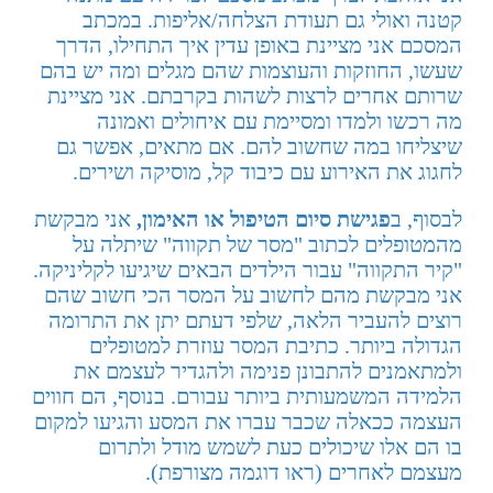
קטנה ואולי גם תעודת הצלחה/אליפות. במכתב
המסכם אני מציינת באופן עדין איך התחילו, הדרך
שעשו, החוזקות והעוצמות שהם מגלים ומה יש בהם
שרותם אחרים לרצות לשהות בקרבתם. אני מציינת
מה רכשו ולמדו ומסיימת עם איחולים ואמונה
שיצליחו במה שחשוב להם. אם מתאים, אפשר גם
לחגוג את האירוע עם כיבוד קל, מוסיקה ושירים.
לבסוף, ב
פגישת סיום הטיפול או האימון,
אני מבקשת
מהמטופלים לכתוב "מסר של תקווה" שיתלה על
"קיר התקווה" עבור הילדים הבאים שיגיעו לקליניקה.
אני מבקשת מהם לחשוב על המסר הכי חשוב שהם
רוצים להעביר הלאה, שלפי דעתם יתן את התרומה
הגדולה ביותר. כתיבת המסר עוזרת למטופלים
ולמתאמנים להתבונן פנימה ולהגדיר לעצמם את
הלמידה המשמעותית ביותר עבורם. בנוסף, הם חווים
העצמה ככאלה שכבר עברו את המסע והגיעו למקום
בו הם אלו שיכולים כעת לשמש מודל ולתרום
מעצמם לאחרים (ראו דוגמה מצורפת).