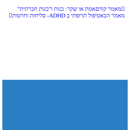
מאמר קודם
אמת או שקר: כנות ו"כנות חברתית"
מאמר הבא
טיפול תרופתי ב ADHD- סליחות וחרטות