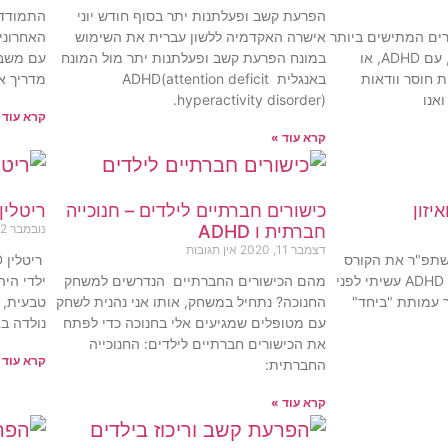
הפרעת קשב ופעלתנות יתר בסוף חודש יוני
התמודדו
רים המתישים ביותר
אישרה האקדמיה ללשון עברית את השימוש
האחרוני
עבור כולנו, ילדים, מבוגרים, עם ADHD, או
במונח הפרעת קשב ופעלתנות יתר מול המונח
עם משברי
ת חוסר וודאות
באנגלית ADHD(attention deficit
מדריך א
אנו
hyperactivity disorder).
קרא עוד 
קרא עוד »
יזון
כישורים חברתיים לילדים – חנוכייה
ריטלין ADHD ובוש
חברתית ו ADHD
נובמבר 22, 2020
דצמבר 11, 2020
אין תגובות
תפ"ר את הקורס
הראשון שלי באימון ייעודי ל ADHD עשיתי לפני
מהם הכישורים החברתיים הנדרשים למשחק
ילדי היה
ך עמותת "ביחד"
החנוכה? נתחיל במשחק, אותו אני נהנית לשחק
טבעית, 
עם מטופלים שמגיעים אלי בחנוכה כדי לפתח
נולדה באר
את הכישורים חברתיים לילדים: החנוכייה
קרא עוד 
החברתית:
קרא עוד »