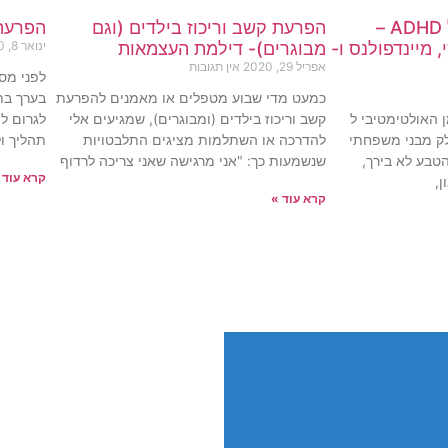
בולט ג'ורנל – היומן ל ADHD –
הפרעת קשב וריכוז בילדים (וגם
הפרעת 
 מיינדפולנס ו-
מבוגרים)- דילמת העצמאות
ינואר 8, 2020
אפריל 29, 2020
אין תגובות
לפני מס
כמעט מדי שבוע מטפלים או מאמנים להפרעת
בערך בת 
 (BUJO), היומן האולטימטיבי ל
קשב וריכוז בילדים (ומבוגרים), שמגיעים אלי
לגרום לי
 חלק מבני משפחתי
להדרכה או השתלמות מציגים התלבטויות
תהליך ו
הטבע לא בירך,
שנשמעות כך: "אני מרגישה שאני צריכה לרדוף
קרא עוד 
ן,
קרא עוד »