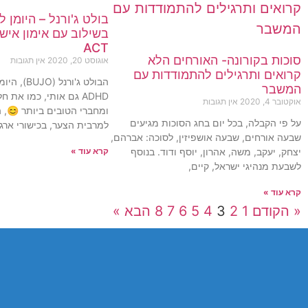
בשילוב עם אימון אישי,
ACT
סוכות בקורונה- האורחים הלא
אוגוסט 20, 2020
אין תגובות
קרואים ותרגילים להתמודדות עם
הבולט ג'ורנל
המשבר
ADHD גם אותי, כמו את
אוקטובר 4, 2020
אין תגובות
ומחברי הטובים ביותר 😊, 
על פי הקבלה, בכל יום בחג הסוכות מגיעים
למרבית הצער, בכישורי ארגו
שבעה אורחים, שבעה אושפיזין, לסוכה: אברהם,
יצחק, יעקב, משה, אהרון, יוסף ודוד. בנוסף
קרא עוד »
לשבעת מנהיגי ישראל, קיים,
קרא עוד »
« הקודם
1
2
3
4
5
6
7
8
הבא »