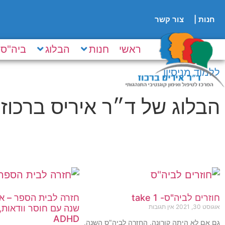
לתוכן
חנות |
צור קשר
ראשי
חנות
הבלוג
ביה"ס ל D
ללמוד מניסיון
הבלוג של ד״ר איריס ברכוז
חוזרים לביה"ס- take 1
חזרה לבית הספר – אי
אוגוסט 30, 2021
אין תגובות
שנה עם חוסר וודאות,
ADHD
גם אם לא היתה קורונה, החזרה לביה"ס השנה,