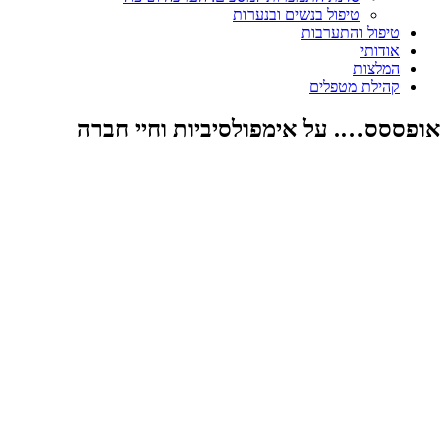
טיפול בנשים ובנערות
טיפול והתערבות
אודותי
המלצות
קהילת מטפלים
אופססס…. על אימפולסיביות וחיי חברה