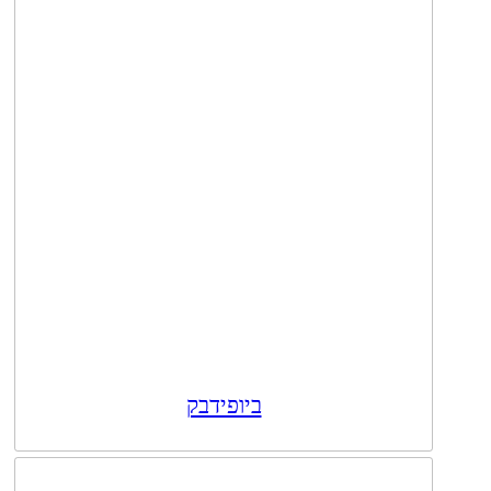
ביופידבק