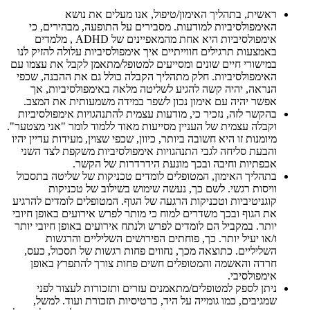
ראשית, בתהליך האימון/טיפול, אנו מעלים את נושא
האימפולסיביות למודעות. מסבירים על התופעה, מבהירים, כי
אימפולסיביות היא אחת מהמאפיינים של ADHD , מלמדים
באמצעות תרגילים חווייתיים איך אימפולסיביות עלולה להזיק לנו
במישורי חיים שונים ומסייעים למטופל/מתאמן לקבל את עצמו עם
האימפולסיביות. חלק מתהליך הקבלה כולל גם את ההבנה, שכפי
הנראה, יהיה קשה להגיע לשליטה מלאה באימפולסיביות, אך
אפשר יהיה עם אימון נכון לשפר במידה משמעותית את המצב.
בהקשר לזה, נזכיר כי, מודעות עצמית להתנהגויות אימפולסיביות
וקבלה עצמית של העניין מסייעות מאוד ללמוד לומר "אני מצטער".
מיומנות זו היא חשובה ביותר, כיוון, שכפי שצוין, מעידות עדיין יהיו
והבעת סליחה לגבי התנהגויות אימפולסיביות משקפת לצד השני
אכפתיות וחיבה ובכך מונעת הידרדרות של הקשר.
בתהליך האימון, המטופלים לומדים טכניקות של שליטה בתסכול
וויסות רגשי. לשם כך, נעשה שימוש בשילוב של טכניקות
קוגניטיביות וטכניקות הרגעה של הגוף. המטופלים לומדים להרגיע
את הגוף ובכך משדרים למוח כי מותר לפרש אירועים באופן חיובי
יותר. במקביל הם לומדים לפרש ולנתח אירועים באופן חיובי יותר
ו/או יעיל יותר. כך, פוחתים הפירושים השליליים והרגשות
השליליים. כתוצאה מכך, נחווים פחות רגשות של תסכול, כעס,
חרדה והאשמה והמטופלים חשים פחות צורך להתפרץ באופן
אימפולסיבי.
ניתן לספק למטופלים/מתאמנים עזרים ותזכורות לעצור לפני
שמגיבים, כמו גומייה על היד, כרטיסיות תזכורת ועוד. למשל,