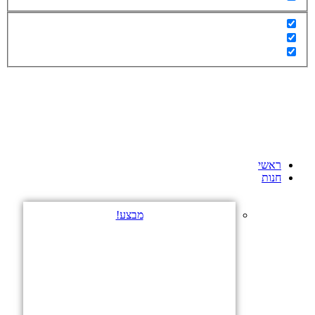
ראשי
חנות
מבצע!