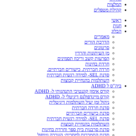
המלצות
קהילת מטפלים
ראשי
חנות
הבלוג
מאמרים
הדרכת הורים
סרטונים
מן העיתונות והרדיו
הפרעות קשב וריכוז תסמינים
חרדת בחינות
חרדה חברתית. כישורים חברתיים.
סדנת SEL- למידה רגשית חברתית
השתלמות בהנחיית קבוצות
ביה"ס ל ADHD
קורס אימון קוגנטיבי התנהגותי ל- ADHD
קורס מיינדפולנס דיגיטלי ל- ADHD
ניהול זמן יעיל השתלמות דיגיטלית
סדנת חרדה חברתית
סדנת כישורים חברתיים
סדנת SEL- למידה רגשית חברתית
השתלמות בהנחיית קבוצות
סדנת סרבנות בית ספר וחרדת בחינות
סדנת התמכרות למסכים: הערכה וטיפול