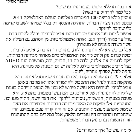
למכור אפילו
את בכורתו ללא היסוס בעבור נזיד עדשים?
אבל למה להרחיק עד עשיו?
אוסיין בולט בריצת 100 המטרים באליפות העולם באתלטיקה 2011
פספס את הניצחון הברור, התהילה והכסף רק בגלל שמיהר לשעוט קדימה
בלי שחיכה להזנקה.
אפשר למנות עוד אינסוף מקרים בהם אימפולסיביות יכולה להיות הרת
גורל עד מאוד (ודרך אגב, אותה אימפולסיביות, מן הסתם, גם הצילה את
עשיו בשדה פעמים לא מעטות).
אבל גם כשהיא לא חורצת גורלות, בתחום חיי החברה, אימפולסיביות
יכולה לגרום נזק ולהשאיר את האימפולסיביים מאחור מבחינה חברתית.
ניקח לדוגמה את אלונה, ילדה בת 11, חכמה, יפה, מוכשרת ועם ADHD
בעל מרכיב אימפולסיבי בולט. לאלונה יש גם תכונות של מנהיגה. היא
נהנית לנהל, לסחוף אחריה, ליזום.
אלא מה? ברגע שהיא נתקלת באירוע חברתי שמתסכל אותה, היא
מתקשה מאוד לנהל את התסכול ולהתמודד אתו ואז מגיבה באופן
אימפולסיבי. לעיתים היא עושה פירוש לא נכון של המצב ומייחסת כוונות
שליליות להתנהגויות של אחרים, גם אם נעשו בטעות. כתוצאה, היא
מגיבה בצעקות, האשמות, ניסיונות "לחנך" את הצד השני, ניתוק מגע וכו'.
התנהגויות אלו מזיקות לה מאוד מבחינה חברתית ומותירות את הצד
שממול מופתע מעוצמת התגובה. אם זה היה קורה פעם פעמיים, הרי
שהחברות והחברים היו עוברים הלאה, אבל במקרים בהם ההתנהגות
חוזרת ונשנית נגרם נזק חברתי משמעותי.
אז מה עושים? איך מתמודדים?