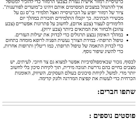
כרטיסיית רמזור אישית נעזרת בצבעי הרמזור כדי להזכיר למטופל
איך להתנהל במצבים המסוימים אותם זיהינו כ"מועדים לפורענות".
ציור של רמזור יופיע על הכרטיסייה ואצל תלמידי בי"ס גם על
מכשירי הכתיבה. כך יקבלו התלמידים תזכורת במהלך יום
הלימודים לעצור (צבע אדום), לחשוב על פתרונות אפשריים (צבע
צהוב) ולבחור את המתאים ביותר (צבע ירוק).
במהלך האימון נבצע תרגולים כדי לבדוק את יעילות העזרים.
טיפול תרופתי- במידת הצורך נעשית הפניה לרופא מומחה בתחום
כדי לבדוק התאמה של טיפול תרופתי, כמו ריטלין ותרופות אחרות,
כדי להשיג שיפור נוסף.
לבסוף, נזכור שבאימפולסיביות אפשר למצוא גם צד חיובי. לעיתים, יש
מצבים בחיים בהם נדרשת תגובה מידית, תוך לקיחת סיכון בלי לחשוב
יותר מדי. למשל, לקיחת סיכונים בעולם העסקים, השיווק, האומנות
הכרחית כדי לעשות את קפיצת המדרגה ולזנק קדימה.
שתפו חברים:
פוסטים נוספים :