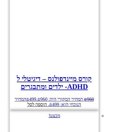
קורס מיינדפולנס – דיגיטלי ל
ADHD- ילדים ומתבגרים
960
₪
המחיר המקורי היה: ₪960.
499
₪
המחיר
הנוכחי הוא: ₪499.
הוספה לסל
מבצע!