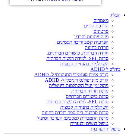
הבלוג
מאמרים
הדרכת הורים
סרטונים
מן העיתונות והרדיו
הפרעות קשב וריכוז תסמינים
חרדת בחינות
חרדה חברתית. כישורים חברתיים.
סדנת SEL- למידה רגשית חברתית
השתלמות בהנחיית קבוצות
ביה"ס ל ADHD
קורס אימון קוגנטיבי התנהגותי ל- ADHD
קורס מיינדפולנס דיגיטלי ל- ADHD
ניהול זמן יעיל השתלמות דיגיטלית
סדנת חרדה חברתית
סדנת כישורים חברתיים
סדנת SEL- למידה רגשית חברתית
השתלמות בהנחיית קבוצות
סדנת סרבנות בית ספר וחרדת בחינות
סדנת התמכרות למסכים: הערכה וטיפול
טיפול בנשים ובנערות
טיפול והתערבות