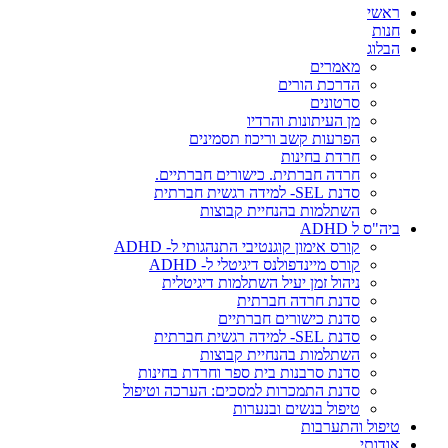
ראשי
חנות
הבלוג
מאמרים
הדרכת הורים
סרטונים
מן העיתונות והרדיו
הפרעות קשב וריכוז תסמינים
חרדת בחינות
חרדה חברתית. כישורים חברתיים.
סדנת SEL- למידה רגשית חברתית
השתלמות בהנחיית קבוצות
ביה"ס ל ADHD
קורס אימון קוגנטיבי התנהגותי ל- ADHD
קורס מיינדפולנס דיגיטלי ל- ADHD
ניהול זמן יעיל השתלמות דיגיטלית
סדנת חרדה חברתית
סדנת כישורים חברתיים
סדנת SEL- למידה רגשית חברתית
השתלמות בהנחיית קבוצות
סדנת סרבנות בית ספר וחרדת בחינות
סדנת התמכרות למסכים: הערכה וטיפול
טיפול בנשים ובנערות
טיפול והתערבות
אודותי